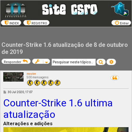
INDEX
REGISTRO
Entrar
Counter-Strike 1.6 atualização de 8 de outubro
de 2019
Pesquisar
Pesquisa a
Responder
mestre
500 mensagens
M
30 Jul 2020, 17:07
e
Counter-Strike 1.6 ultima
n
s
a
g
atualização
e
m
Alterações e adições