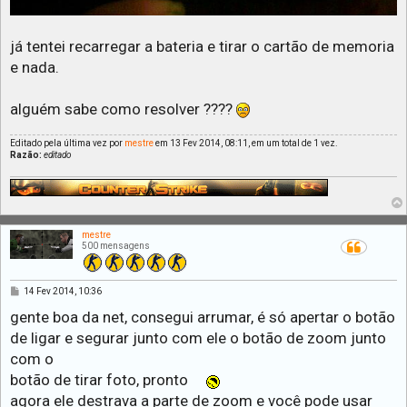
já tentei recarregar a bateria e tirar o cartão de memoria
e nada.
alguém sabe como resolver ????
Editado pela última vez por
mestre
em 13 Fev 2014, 08:11, em um total de 1 vez.
Razão:
editado
mestre
500 mensagens
M
14 Fev 2014, 10:36
e
n
gente boa da net, consegui arrumar, é só apertar o botão
s
de ligar e segurar junto com ele o botão de zoom junto
a
g
com o
e
m
botão de tirar foto, pronto
agora ele destrava a parte de zoom e você pode usar