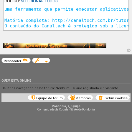
CÓDIGO:
SELECIONAR TODOS
uma ferramenta que permite executar aplicativos 
Matéria completa: http://canaltech.com.br/tutori
O conteúdo do Canaltech é protegido sob a licenç
Responder
QUEM ESTÁ ONLINE
Usuários navegando neste fórum: Nenhum usuário registrado e 1 visitante
Equipe do fórum
Membros
Excluir cookies
Rondonia_X_Equipe
Comunidade de Counter-Strike de Rondonia