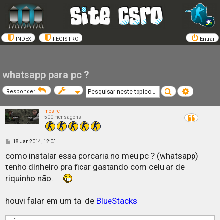
INDEX
REGISTRO
Entrar
whatsapp para pc ?
Pesquisar
Pesquisa a
Responder
mestre
500 mensagens
M
18 Jan 2014, 12:03
e
n
como instalar essa porcaria no meu pc ? (whatsapp)
s
tenho dinheiro pra ficar gastando com celular de
a
g
riquinho não.
e
m
houvi falar em um tal de
BlueStacks