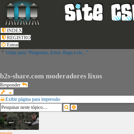
INDEX
REGISTRO
Entrar
Voltar para “Perguntas, Erros, Bugs e etc...”
b2s-share.com moderadores lixos
Responder
Exibir página para impressão
Pesquisa
Pesquisar
avançada
mestre