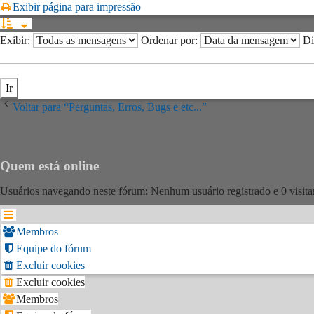
Exibir página para impressão
Exibir:
Ordenar por:
Di
Voltar para “Perguntas, Erros, Bugs e etc...”
Quem está online
Usuários navegando neste fórum: Nenhum usuário registrado e 0 visita
Membros
Equipe do fórum
Excluir cookies
Excluir cookies
Membros