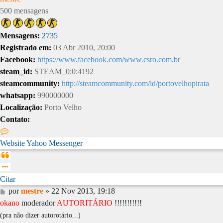
500 mensagens
Mensagens:
2735
Registrado em:
03 Abr 2010, 20:00
Facebook:
https://www.facebook.com/www.csro.com.br
steam_id:
STEAM_0:0:4192
steamcommunity:
http://steamcommunity.com/id/portovelhopirata
whatsapp:
990000000
Localização:
Porto Velho
Contato:
Contato
mestre
Website
Yahoo Messenger
Citar
Citar
Mensagem
por
mestre
»
22 Nov 2013, 19:18
okano
moderador
AUTORITÁRIO
!!!!!!!!!!!
(pra não dizer autorotário...)