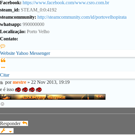
Facebook:
https://www.facebook.com/www.csro.com.br
steam_id:
STEAM_0:0:4192
steamcommunity:
http://steamcommunity.com/id/portovelhopirata
whatsapp:
990000000
Localização:
Porto Velho
Contato:
Contato
mestre
Website
Yahoo Messenger
Citar
Citar
Mensagem
por
mestre
»
22 Nov 2013, 19:19
e é isso
Voltar
ao
topo
Responder