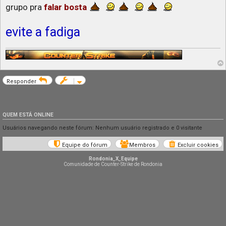
grupo pra
falar bosta
evite a fadiga
Responder
QUEM ESTÁ ONLINE
Usuários navegando neste fórum: Nenhum usuário registrado e 0 visitante
Equipe do fórum
Membros
Excluir cookies
Rondonia_X_Equipe
Comunidade de Counter-Strike de Rondonia