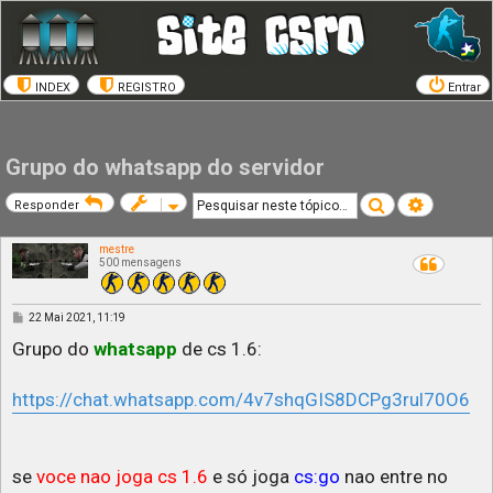
INDEX
REGISTRO
Entrar
Grupo do whatsapp do servidor
Pesquisar
Pesquisa a
Responder
mestre
500 mensagens
M
22 Mai 2021, 11:19
e
n
Grupo do
whatsapp
de cs 1.6:
s
a
g
https://chat.whatsapp.com/4v7shqGIS8DCPg3rul70O6
e
m
se
voce nao joga cs 1.6
e só joga
cs:go
nao entre no