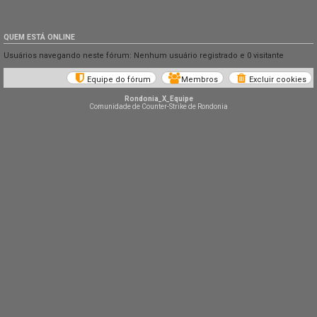
QUEM ESTÁ ONLINE
Usuários navegando neste fórum: Nenhum usuário registrado e 0 visitante
Equipe do fórum
Membros
Excluir cookies
Rondonia_X_Equipe
Comunidade de Counter-Strike de Rondonia