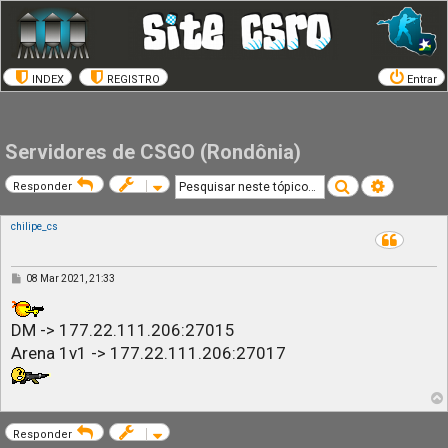
INDEX
REGISTRO
Entrar
Servidores de CSGO (Rondônia)
Pesquisar
Pesquisa a
Responder
chilipe_cs
M
08 Mar 2021, 21:33
e
n
s
DM -> 177.22.111.206:27015
a
g
Arena 1v1 -> 177.22.111.206:27017
e
m
Responder