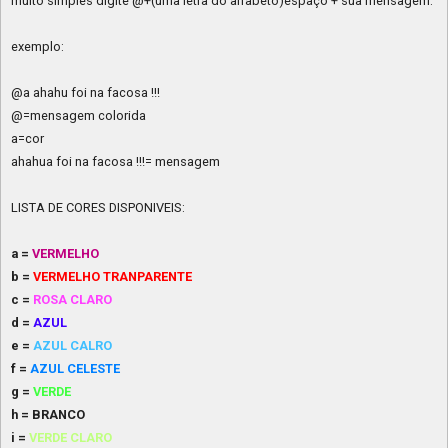
muito simples digite @+(uma letra do alfabeto)espaço + sua mensagem.
exemplo:
@a ahahu foi na facosa !!!
@=mensagem colorida
a=cor
ahahua foi na facosa !!!= mensagem
LISTA DE CORES DISPONIVEIS:
a =
VERMELHO
b =
VERMELHO TRANPARENTE
c =
ROSA CLARO
d =
AZUL
e =
AZUL CALRO
f =
AZUL CELESTE
g =
VERDE
h = BRANCO
i =
VERDE CLARO