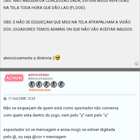
OBS: NÃO ABUSEM DA CONCESSÃO DADA, EVITEM MSGS REPETIDAS
NA TELA TODA HORA QUE DÃO LAG (FLOOD).
OBS: E NÃO SE ESQUEÇAM QUE MSG NA TELA ATRAPALHAM A VISÃO
DOS JOGADORES TEMOS ADMINS ON QUE NÃO VÃO ACEITAR ABUSOS.
atenciosamente a diretoria :]
administrador
Administradores
M
11 Out 2009, 12:53
e
n
Não se esqueçam de quem está como spectador não conversa
s
a
com quem esta dentro do jogo, nem pelo "y" nem pelo "u"
g
e
m
espectador só ve mensagem e envia msgs se estiver digitada
pelo @, ou seja @cor + mensagem