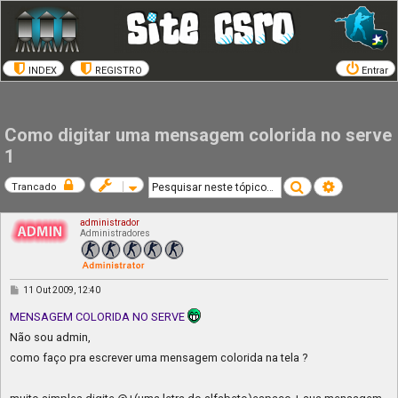
INDEX
REGISTRO
Entrar
Como digitar uma mensagem colorida no serve
1
Pesquisar
Pesquisa av
Trancado
administrador
Administradores
M
11 Out 2009, 12:40
e
n
MENSAGEM COLORIDA NO SERVE
s
a
Não sou admin,
g
e
como faço pra escrever uma mensagem colorida na tela ?
m