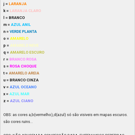
j =
LARANJA
k =
LARANJA CLARO
l = BRANCO
m =
AZUL ANIL
n =
VERDE PLANTA
o =
AMARELO
p =
AMARELO NEVE
q =
AMARELO ESCURO
r =
BRANCO ROSA
s =
ROSA CHOQUE
t =
AMARELO AREIA
u = BRANCO CINZA
v =
AZUL OCEANO
x =
AZUL MAR
z =
AZUL CIANO
OBS: as cores a,b(vermelho),d(azul) só são visiveis em mapas escuros.
são cores ruins...