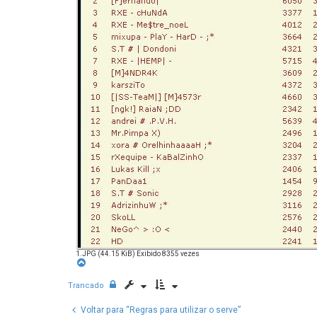
r
e
1.JPG (44.15 KiB) Exibido 8355 vezes
V
o
l
t
Trancado
a
r
a
Voltar para “Regras para utilizar o serve”
o