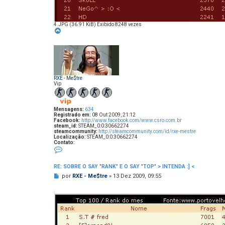
4.JPG (36.91 KiB) Exibido 8248 vezes
V
o
l
t
a
r
a
o
t
RXE - Me$tre
o
Vip
p
o
Mensagens:
634
Registrado em:
08 Out 2009, 21:12
Facebook:
http://www.facebook.com/www.csro.com.br
steam_id:
STEAM_0:0:30662274
steamcommunity:
http://steamcommunity.com/id/rxe-mestre
Localização:
STEAM_0:0:30662274
Contato:
C
o
n
t
RE: SOBRE O SAY "RANK" E O SAY "TOP" > INTENDA :] <
a
M
t
por
RXE - Me$tre
»
13 Dez 2009, 09:55
o
e
R
n
.
X
s
E
-
a
M
g
e
e
$
m
t