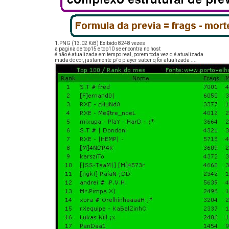
1.PNG (13.02 KiB) Exibido 8248 vezes
a pagina de top15 e top10 se encontra no host
é não é atualizada em tempo real, porem toda vez q é atualizada
muda de cor, justamente p/ o player saber q foi atualizada ....