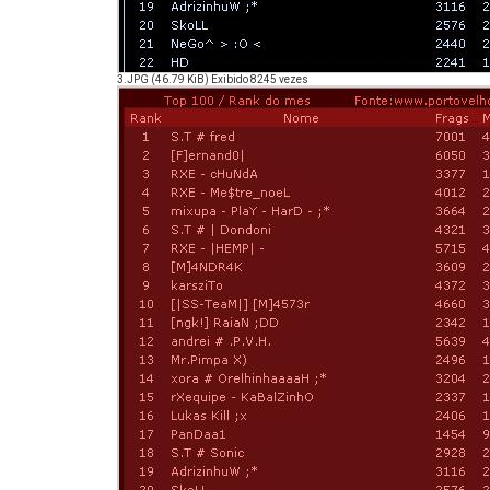
3.JPG (46.79 KiB) Exibido 8245 vezes