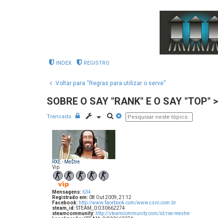
INDEX
REGISTRO
Voltar para “Regras para utilizar o serve”
SOBRE O SAY "RANK" E O SAY "TOP" > i
P
P
Trancado
e
e
s
s
q
q
u
u
i
i
s
s
a
a
RXE - Me$tre
r
a
Vip
v
a
n
ç
Mensagens:
634
a
Registrado em:
08 Out 2009, 21:12
Facebook:
http://www.facebook.com/www.csro.com.br
d
steam_id:
STEAM_0:0:30662274
a
steamcommunity:
http://steamcommunity.com/id/rxe-mestre