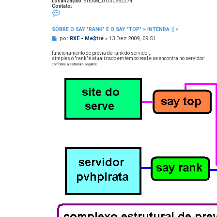
Localização:
STEAM_0:0:30662274
Contato:
C
o
n
t
SOBRE O SAY "RANK" E O SAY "TOP" > INTENDA :] <
a
M
t
por
RXE - Me$tre
»
13 Dez 2009, 09:51
o
e
R
n
funcionamento de previa do rank do servidor,
X
s
simples o "rank" é atualizado em tempo real e se encontra no servidor:
E
-
conforme a estrutura seguinte:
a
M
g
e
e
$
m
t
r
e