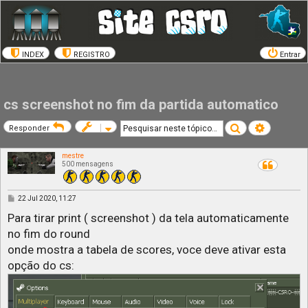
INDEX
REGISTRO
Entrar
cs screenshot no fim da partida automatico
Pesquisar
Pesquisa a
Responder
mestre
500 mensagens
M
22 Jul 2020, 11:27
e
n
Para tirar print ( screenshot ) da tela automaticamente
s
no fim do round
a
g
onde mostra a tabela de scores, voce deve ativar esta
e
m
opção do cs: