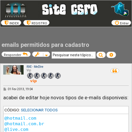
INDEX
REGISTRO
Entrar
emails permitidos para cadastro
Pesquisar
Pesquisa a
Responder
RXE - Me$tre
Vip
M
01 Fev 2013, 19:04
e
n
acabei de editar hoje novos tipos de e-mails disponiveis:
s
a
g
CÓDIGO:
SELECIONAR TODOS
e
m
@hotmail.com

@hotmail.com.br

@live.com
