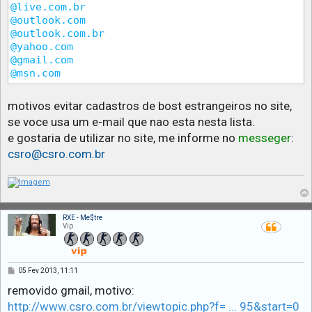
@live.com.br

@outlook.com

@outlook.com.br

@yahoo.com

@gmail.com

motivos evitar cadastros de bost estrangeiros no site,
se voce usa um e-mail que nao esta nesta lista.
e gostaria de utilizar no site, me informe no
messeger
:
csro@csro.com.br
RXE - Me$tre
Vip
M
05 Fev 2013, 11:11
e
n
removido gmail, motivo:
s
http://www.csro.com.br/viewtopic.php?f= ... 95&start=0
a
g