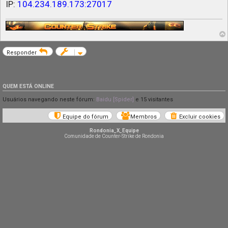
IP:
104.234.189.173:27017
Responder
QUEM ESTÁ ONLINE
Usuários navegando neste fórum:
Baidu [Spider]
e 15 visitantes
Equipe do fórum
Membros
Excluir cookies
Rondonia_X_Equipe
Comunidade de Counter-Strike de Rondonia