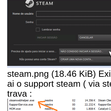
steam.png (18.46 KiB) Ex
ai o support steam ( via 
trava :