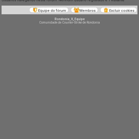
Usuários navegando neste fórum: Nenhum usuário registrado e 1 visitante
Equipe do fórum
Membros
Excluir cookies
Rondonia_X_Equipe
Comunidade de Counter-Strike de Rondonia