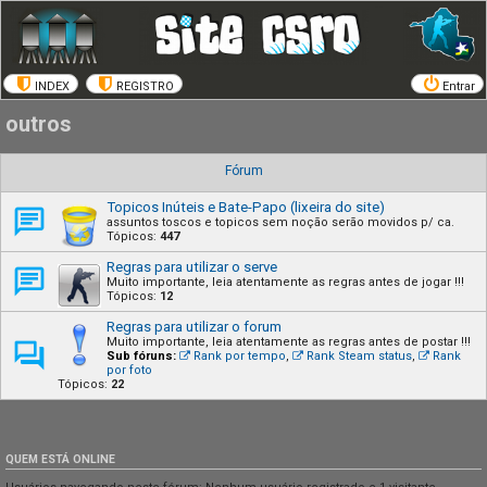
INDEX
REGISTRO
Entrar
outros
Fórum
Topicos Inúteis e Bate-Papo (lixeira do site)
assuntos toscos e topicos sem noção serão movidos p/ ca.
Tópicos:
447
Regras para utilizar o serve
Muito importante, leia atentamente as regras antes de jogar !!!
Tópicos:
12
Regras para utilizar o forum
Muito importante, leia atentamente as regras antes de postar !!!
Sub fóruns:
Rank por tempo
,
Rank Steam status
,
Rank
por foto
Tópicos:
22
QUEM ESTÁ ONLINE