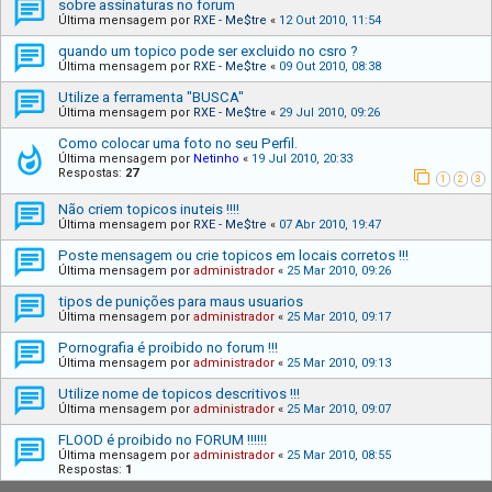
sobre assinaturas no forum
Última mensagem por
RXE - Me$tre
«
12 Out 2010, 11:54
quando um topico pode ser excluido no csro ?
Última mensagem por
RXE - Me$tre
«
09 Out 2010, 08:38
Utilize a ferramenta "BUSCA"
Última mensagem por
RXE - Me$tre
«
29 Jul 2010, 09:26
Como colocar uma foto no seu Perfil.
Última mensagem por
Netinho
«
19 Jul 2010, 20:33
Respostas:
27
1
2
3
Não criem topicos inuteis !!!!
Última mensagem por
RXE - Me$tre
«
07 Abr 2010, 19:47
Poste mensagem ou crie topicos em locais corretos !!!
Última mensagem por
administrador
«
25 Mar 2010, 09:26
tipos de punições para maus usuarios
Última mensagem por
administrador
«
25 Mar 2010, 09:17
Pornografia é proibido no forum !!!
Última mensagem por
administrador
«
25 Mar 2010, 09:13
Utilize nome de topicos descritivos !!!
Última mensagem por
administrador
«
25 Mar 2010, 09:07
FLOOD é proibido no FORUM !!!!!!
Última mensagem por
administrador
«
25 Mar 2010, 08:55
Respostas:
1