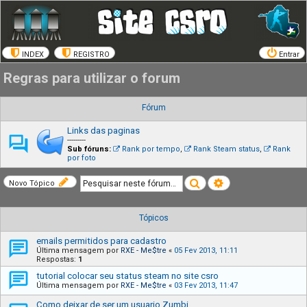
INDEX
REGISTRO
Entrar
Regras para utilizar o forum
Fórum
Links das paginas
---------
Sub fóruns:
Rank por tempo
,
Rank Steam status
,
Rank
por foto
Pesquisar
Pesquisa avançada
Novo Tópico
Tópicos
emails permitidos para cadastro
Última mensagem por
RXE - Me$tre
«
05 Fev 2013, 11:11
Respostas:
1
tutorial colocar seu status steam no site csro
Última mensagem por
RXE - Me$tre
«
03 Fev 2013, 11:47
Como deixar de ser um usuario Zumbi