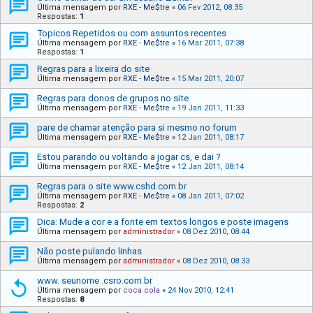
Última mensagem por
RXE - Me$tre
«
06 Fev 2012, 08:35
Respostas:
1
Topicos Repetidos ou com assuntos recentes
Última mensagem por
RXE - Me$tre
«
16 Mar 2011, 07:38
Respostas:
1
Regras para a lixeira do site
Última mensagem por
RXE - Me$tre
«
15 Mar 2011, 20:07
Regras para donos de grupos no site
Última mensagem por
RXE - Me$tre
«
19 Jan 2011, 11:33
pare de chamar atenção para si mesmo no forum
Última mensagem por
RXE - Me$tre
«
12 Jan 2011, 08:17
Estou parando ou voltando a jogar cs, e dai ?
Última mensagem por
RXE - Me$tre
«
12 Jan 2011, 08:14
Regras para o site www.cshd.com.br
Última mensagem por
RXE - Me$tre
«
08 Jan 2011, 07:02
Respostas:
2
Dica: Mude a cor e a fonte em textos longos e poste imagens
Última mensagem por
administrador
«
08 Dez 2010, 08:44
Não poste pulando linhas
Última mensagem por
administrador
«
08 Dez 2010, 08:33
www. seunome .csro.com.br
Última mensagem por
coca cola
«
24 Nov 2010, 12:41
Respostas:
8