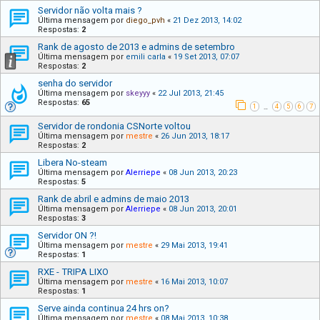
Servidor não volta mais ?
Última mensagem por
diego_pvh
«
21 Dez 2013, 14:02
Respostas:
2
Rank de agosto de 2013 e admins de setembro
Última mensagem por
emili carla
«
19 Set 2013, 07:07
Respostas:
2
senha do servidor
Última mensagem por
skeyyy
«
22 Jul 2013, 21:45
Respostas:
65
1
4
5
6
7
…
Servidor de rondonia CSNorte voltou
Última mensagem por
mestre
«
26 Jun 2013, 18:17
Respostas:
2
Libera No-steam
Última mensagem por
Alerriepe
«
08 Jun 2013, 20:23
Respostas:
5
Rank de abril e admins de maio 2013
Última mensagem por
Alerriepe
«
08 Jun 2013, 20:01
Respostas:
3
Servidor ON ?!
Última mensagem por
mestre
«
29 Mai 2013, 19:41
Respostas:
1
RXE - TRIPA LIXO
Última mensagem por
mestre
«
16 Mai 2013, 10:07
Respostas:
1
Serve ainda continua 24 hrs on?
Última mensagem por
mestre
«
08 Mai 2013, 10:38