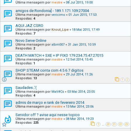
Última mensagem por
mestre
«
08 Jul 2015, 19:00
amigos de Rondonia] - 189.1.171.109:27004
Última mensagem por
vericimo
«
01 Jun 2015, 17:53
Respostas:
4
AQUI JAZ CSRO
Última mensagem por
Knout_Lipe
«
18 Mai 2015, 17:49
Respostas:
7
Novo Serve Online
Última mensagem por
albm007
«
31 Jan 2015, 10:59
Respostas:
2
DEATH MATCH + SXE + IP FIXO 179.234.75.47:27015
Última mensagem por
mestre
«
12 Set 2014, 15:45
Respostas:
1
SHOP STEAM conta com 4 5 6 7 digitos
Última mensagem por
mestre
«
29 Jul 2014, 11:26
Respostas:
13
1
2
Saudades ;'(
Última mensagem por
MaV#Cs
«
03 Mai 2014, 23:05
Respostas:
4
admis de março e rank de fevereiro 2014
Última mensagem por
mestre
«
13 Mar 2014, 23:06
Servidor off ? avise aqui nesse topico
Última mensagem por
mestre
«
08 Mar 2014, 19:23
Respostas:
225
1
20
21
22
23
…