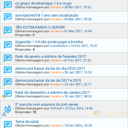
cs grupo de whatsapp 1.6 e cs:go
Última mensagem por
mestre
«
30 Abr 2017, 19:52
sxe injected há 1 ano sem atualização
Última mensagem por
mestre
«
05 Mar 2017, 09:36
TÃO ESTRAGANDO O SERVER
Última mensagem por
mestre
«
01 Mar 2017, 10:49
Respostas:
3
Sugestão = C4 não pode pegar a bomba
Última mensagem por
corinthiano
«
14 Fev 2017, 15:21
Respostas:
4
Rank de janeiro e admins de fevereiro 2017
Última mensagem por
mestre
«
07 Fev 2017, 21:20
demos pra baixar da lan do dia 29 01 2017
Última mensagem por
mestre
«
30 Jan 2017, 15:55
demos pra baixar da lan de 2017 e 2015
Última mensagem por
mestre
«
23 Jan 2017, 22:11
Rank de dezembro e admins de Janeiro 2017
Última mensagem por
mestre
«
10 Jan 2017, 08:53
2º pacote com arquivos do pvh server
Última mensagem por
Ox'ForD
«
27 Dez 2016, 14:36
Respostas:
72
1
5
6
7
8
…
Tema de natal
Última mensagem por
mestre
«
14 Dez 2016, 22:34