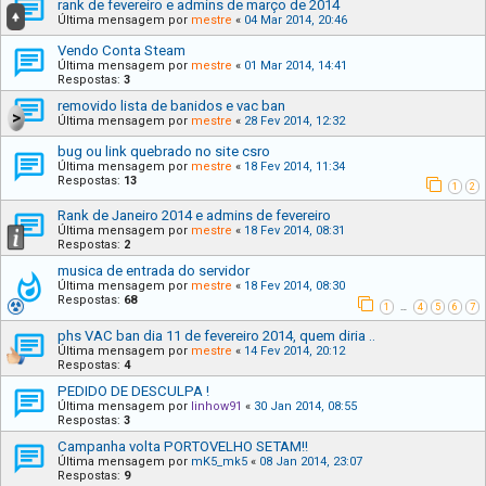
rank de fevereiro e admins de março de 2014
Última mensagem por
mestre
«
04 Mar 2014, 20:46
Vendo Conta Steam
Última mensagem por
mestre
«
01 Mar 2014, 14:41
Respostas:
3
removido lista de banidos e vac ban
Última mensagem por
mestre
«
28 Fev 2014, 12:32
bug ou link quebrado no site csro
Última mensagem por
mestre
«
18 Fev 2014, 11:34
Respostas:
13
1
2
Rank de Janeiro 2014 e admins de fevereiro
Última mensagem por
mestre
«
18 Fev 2014, 08:31
Respostas:
2
musica de entrada do servidor
Última mensagem por
mestre
«
18 Fev 2014, 08:30
Respostas:
68
1
4
5
6
7
…
phs VAC ban dia 11 de fevereiro 2014, quem diria ..
Última mensagem por
mestre
«
14 Fev 2014, 20:12
Respostas:
4
PEDIDO DE DESCULPA !
Última mensagem por
linhow91
«
30 Jan 2014, 08:55
Respostas:
3
Campanha volta PORTOVELHO SETAM!!
Última mensagem por
mK5_mk5
«
08 Jan 2014, 23:07
Respostas:
9