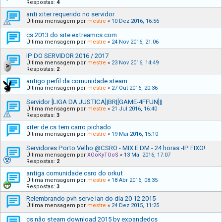
Respostas:
4
anti xiter requerido no servidor
Última mensagem por
mestre
«
10 Dez 2016, 16:56
cs 2013 do site extreamcs.com
Última mensagem por
mestre
«
24 Nov 2016, 21:06
IP DO SERVIDOR 2016 / 2017
Última mensagem por
mestre
«
23 Nov 2016, 14:49
Respostas:
2
antigo perfil da comunidade steam
Última mensagem por
mestre
«
27 Out 2016, 20:36
Servidor [LIGA DA JUSTICA]|BR|[GAME-4FFUN]||
Última mensagem por
mestre
«
21 Jul 2016, 16:40
Respostas:
3
xiter de cs tem carro pichado
Última mensagem por
mestre
«
19 Mai 2016, 15:10
Servidores Porto Velho @CSRO - MIX E DM - 24 horas -IP FIXO!
Última mensagem por
XOoKyTOoS
«
13 Mai 2016, 17:07
Respostas:
2
antiga comunidade csro do orkut
Última mensagem por
mestre
«
18 Abr 2016, 08:35
Respostas:
3
Relembrando pvh serve lan do dia 20 12 2015
Última mensagem por
mestre
«
24 Dez 2015, 11:25
cs não steam download 2015 by expandedcs