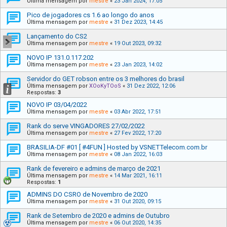
Última mensagem por
mestre
«
23 Jan 2024, 17:05
Pico de jogadores cs 1.6 ao longo do anos
Última mensagem por
mestre
«
31 Dez 2023, 14:45
Lançamento do CS2
Última mensagem por
mestre
«
19 Out 2023, 09:32
NOVO IP 131.0.117.202
Última mensagem por
mestre
«
23 Jan 2023, 14:02
Servidor do GET robson entre os 3 melhores do brasil
Última mensagem por
XOoKyTOoS
«
31 Dez 2022, 12:06
Respostas:
3
NOVO IP 03/04/2022
Última mensagem por
mestre
«
03 Abr 2022, 17:51
Rank do serve VINGADORES 27/02/2022
Última mensagem por
mestre
«
27 Fev 2022, 17:20
BRASILIA-DF #01 [ #4FUN ] Hosted by VSNETTelecom.com.br
Última mensagem por
mestre
«
08 Jan 2022, 16:03
Rank de fevereiro e admins de março de 2021
Última mensagem por
mestre
«
14 Mar 2021, 16:11
Respostas:
1
ADMINS DO CSRO de Novembro de 2020
Última mensagem por
mestre
«
31 Out 2020, 09:15
Rank de Setembro de 2020 e admins de Outubro
Última mensagem por
mestre
«
06 Out 2020, 14:35