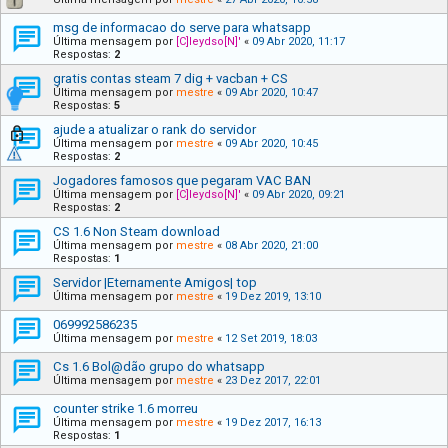
msg de informacao do serve para whatsapp
Última mensagem por
[C]leydso[N]'
«
09 Abr 2020, 11:17
Respostas:
2
gratis contas steam 7 dig + vacban + CS
Última mensagem por
mestre
«
09 Abr 2020, 10:47
Respostas:
5
ajude a atualizar o rank do servidor
Última mensagem por
mestre
«
09 Abr 2020, 10:45
Respostas:
2
Jogadores famosos que pegaram VAC BAN
Última mensagem por
[C]leydso[N]'
«
09 Abr 2020, 09:21
Respostas:
2
CS 1.6 Non Steam download
Última mensagem por
mestre
«
08 Abr 2020, 21:00
Respostas:
1
Servidor |Eternamente Amigos| top
Última mensagem por
mestre
«
19 Dez 2019, 13:10
069992586235
Última mensagem por
mestre
«
12 Set 2019, 18:03
Cs 1.6 Bol@dão grupo do whatsapp
Última mensagem por
mestre
«
23 Dez 2017, 22:01
counter strike 1.6 morreu
Última mensagem por
mestre
«
19 Dez 2017, 16:13
Respostas:
1