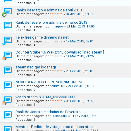
Respostas:
1
Ranks de Março e admins de abril 2013
Última mensagem por
mestre
«
04 Abr 2013, 19:51
Rank de fevereiro e admins de março 2013
Última mensagem por
thiagow
«
21 Mar 2013, 17:05
Respostas:
1
Tele xfree ganhe dinheiro na net
Última mensagem por
mestre
«
17 Mar 2013, 09:01
Respostas:
1
Counter Strike 1.6 WaRzOnE download [ não steam ]
Última mensagem por
mestre
«
14 Mar 2013, 21:26
Respostas:
6
steam nao qer logar aqi
Última mensagem por
mestre
«
28 Fev 2013, 21:10
Respostas:
1
NOVO SERVIDOR DE RONDONIA ONLINE
Última mensagem por
albm007
«
24 Fev 2013, 01:30
Respostas:
9
vendo steam STEAM_0:0:20001337
Última mensagem por
mestre
«
08 Fev 2013, 19:50
Respostas:
2
Rank de Janeiro e admins de Fevereiro
Última mensagem por
Lukaskill;x
«
04 Fev 2013, 16:21
Respostas:
4
Mestre... Pedido de votaçao pra desban steam...
Última mensagem por
Lukaskill;x
«
14 Jan 2013, 23:46