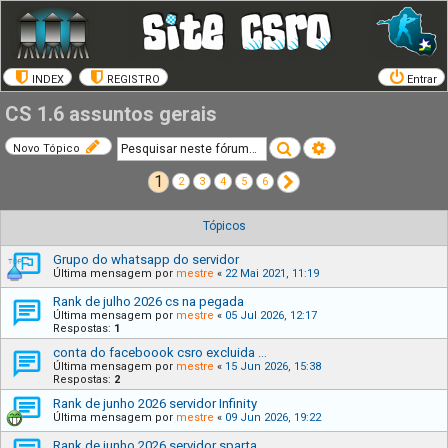
INDEX
REGISTRO
Entrar
CS 1.6 assuntos gerais
Pesquisar
Pesquisa avançada
Novo Tópico
1
Próximo
2
3
4
5
6
Tópicos
Grupo do whatsapp do servidor
Última mensagem por
mestre
«
22 Mai 2021, 11:19
Rank de julho 2026 cs na pegada
Última mensagem por
mestre
«
05 Jul 2026, 12:17
Respostas:
1
conta do faceboook csro excluida ...
Última mensagem por
mestre
«
15 Jun 2026, 15:38
Respostas:
2
Rank de junho 2026 servidor Infinity
Última mensagem por
mestre
«
09 Jun 2026, 19:22
Rank de junho 2026 servidor sparta