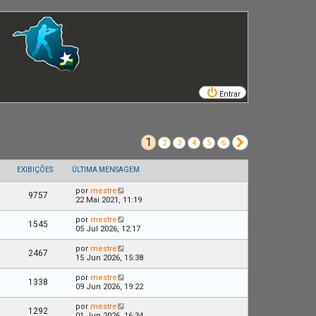
Entrar
1
Próximo
2
3
4
5
6
EXIBIÇÕES
ÚLTIMA MENSAGEM
por
mestre
9757
22 Mai 2021, 11:19
por
mestre
1545
05 Jul 2026, 12:17
por
mestre
2467
15 Jun 2026, 15:38
por
mestre
1338
09 Jun 2026, 19:22
por
mestre
1292
01 Jun 2026, 16:34