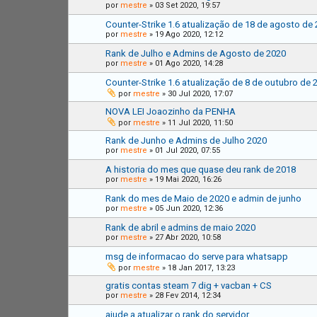
por
mestre
»
03 Set 2020, 19:57
Counter-Strike 1.6 atualização de 18 de agosto de
por
mestre
»
19 Ago 2020, 12:12
Rank de Julho e Admins de Agosto de 2020
por
mestre
»
01 Ago 2020, 14:28
Counter-Strike 1.6 atualização de 8 de outubro de 
por
mestre
»
30 Jul 2020, 17:07
NOVA LEI Joaozinho da PENHA
por
mestre
»
11 Jul 2020, 11:50
Rank de Junho e Admins de Julho 2020
por
mestre
»
01 Jul 2020, 07:55
A historia do mes que quase deu rank de 2018
por
mestre
»
19 Mai 2020, 16:26
Rank do mes de Maio de 2020 e admin de junho
por
mestre
»
05 Jun 2020, 12:36
Rank de abril e admins de maio 2020
por
mestre
»
27 Abr 2020, 10:58
msg de informacao do serve para whatsapp
por
mestre
»
18 Jan 2017, 13:23
gratis contas steam 7 dig + vacban + CS
por
mestre
»
28 Fev 2014, 12:34
ajude a atualizar o rank do servidor