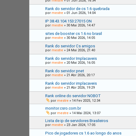
por
mestre
»
01 Jun 2026, 16:34
Rank do servidor de cs 1.6 quebrada
por
mestre
»
01 Jun 2026, 14:04
IP 38.43.104.153:27015 ON
por
mestre
»
30 Mai 2026, 14:47
sites de booster cs 1.6 no brasil
por
mestre
»
30 Mai 2026, 14:05
Rank do servidor Cs amigos
por
mestre
»
24 Mai 2026, 21:40
Rank do servidor Implacaveis
por
mestre
»
20 Mai 2026, 16:05
Rank do servidor pnet
por
mestre
»
21 Abr 2026, 20:17
Rank do servidor implacaveis
por
mestre
»
21 Abr 2026, 19:29
Rank online do servidor NOBOT
por
mestre
»
14 Fev 2025, 12:34
monitor.csro.com.br
por
mestre
»
14 Mai 2024, 13:07
Lista de ip de servidores Brasileiros
por
mestre
»
23 Jan 2024, 17:05
Pico de jogadores cs 1.6 ao longo do anos