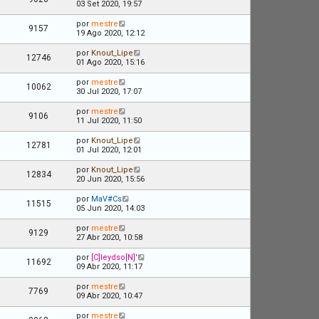
03 Set 2020, 19:57
por
mestre
9157
19 Ago 2020, 12:12
por
Knout_Lipe
12746
01 Ago 2020, 15:16
por
mestre
10062
30 Jul 2020, 17:07
por
mestre
9106
11 Jul 2020, 11:50
por
Knout_Lipe
12781
01 Jul 2020, 12:01
por
Knout_Lipe
12834
20 Jun 2020, 15:56
por
MaV#Cs
11515
05 Jun 2020, 14:03
por
mestre
9129
27 Abr 2020, 10:58
por
[C]leydso[N]'
11692
09 Abr 2020, 11:17
por
mestre
7769
09 Abr 2020, 10:47
por
mestre