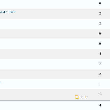
0
s -IP FIXO!
2
3
0
0
4
7
2
5
1
13
1
2
4