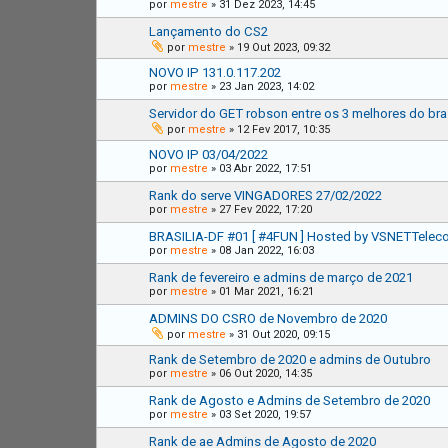
por
mestre
»
31 Dez 2023, 14:45
Lançamento do CS2
por
mestre
»
19 Out 2023, 09:32
NOVO IP 131.0.117.202
por
mestre
»
23 Jan 2023, 14:02
Servidor do GET robson entre os 3 melhores do bra
por
mestre
»
12 Fev 2017, 10:35
NOVO IP 03/04/2022
por
mestre
»
03 Abr 2022, 17:51
Rank do serve VINGADORES 27/02/2022
por
mestre
»
27 Fev 2022, 17:20
BRASILIA-DF #01 [ #4FUN ] Hosted by VSNETTelec
por
mestre
»
08 Jan 2022, 16:03
Rank de fevereiro e admins de março de 2021
por
mestre
»
01 Mar 2021, 16:21
ADMINS DO CSRO de Novembro de 2020
por
mestre
»
31 Out 2020, 09:15
Rank de Setembro de 2020 e admins de Outubro
por
mestre
»
06 Out 2020, 14:35
Rank de Agosto e Admins de Setembro de 2020
por
mestre
»
03 Set 2020, 19:57
Rank de ae Admins de Agosto de 2020