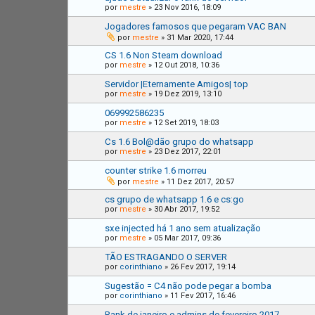
por
mestre
»
23 Nov 2016, 18:09
Jogadores famosos que pegaram VAC BAN
por
mestre
»
31 Mar 2020, 17:44
CS 1.6 Non Steam download
por
mestre
»
12 Out 2018, 10:36
Servidor |Eternamente Amigos| top
por
mestre
»
19 Dez 2019, 13:10
069992586235
por
mestre
»
12 Set 2019, 18:03
Cs 1.6 Bol@dão grupo do whatsapp
por
mestre
»
23 Dez 2017, 22:01
counter strike 1.6 morreu
por
mestre
»
11 Dez 2017, 20:57
cs grupo de whatsapp 1.6 e cs:go
por
mestre
»
30 Abr 2017, 19:52
sxe injected há 1 ano sem atualização
por
mestre
»
05 Mar 2017, 09:36
TÃO ESTRAGANDO O SERVER
por
corinthiano
»
26 Fev 2017, 19:14
Sugestão = C4 não pode pegar a bomba
por
corinthiano
»
11 Fev 2017, 16:46
Rank de janeiro e admins de fevereiro 2017