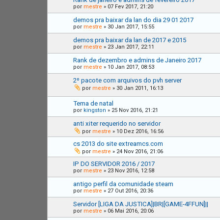
por
mestre
»
07 Fev 2017, 21:20
demos pra baixar da lan do dia 29 01 2017
por
mestre
»
30 Jan 2017, 15:55
demos pra baixar da lan de 2017 e 2015
por
mestre
»
23 Jan 2017, 22:11
Rank de dezembro e admins de Janeiro 2017
por
mestre
»
10 Jan 2017, 08:53
2º pacote com arquivos do pvh server
por
mestre
»
30 Jan 2011, 16:13
Tema de natal
por
kingston
»
25 Nov 2016, 21:21
anti xiter requerido no servidor
por
mestre
»
10 Dez 2016, 16:56
cs 2013 do site extreamcs.com
por
mestre
»
24 Nov 2016, 21:06
IP DO SERVIDOR 2016 / 2017
por
mestre
»
23 Nov 2016, 12:58
antigo perfil da comunidade steam
por
mestre
»
27 Out 2016, 20:36
Servidor [LIGA DA JUSTICA]|BR|[GAME-4FFUN]||
por
mestre
»
06 Mai 2016, 20:06