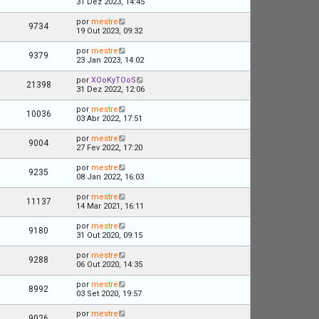
31 Dez 2023, 14:45
por
mestre
9734
19 Out 2023, 09:32
por
mestre
9379
23 Jan 2023, 14:02
por
XOoKyTOoS
21398
31 Dez 2022, 12:06
por
mestre
10036
03 Abr 2022, 17:51
por
mestre
9004
27 Fev 2022, 17:20
por
mestre
9235
08 Jan 2022, 16:03
por
mestre
11137
14 Mar 2021, 16:11
por
mestre
9180
31 Out 2020, 09:15
por
mestre
9288
06 Out 2020, 14:35
por
mestre
8992
03 Set 2020, 19:57
por
mestre
9026