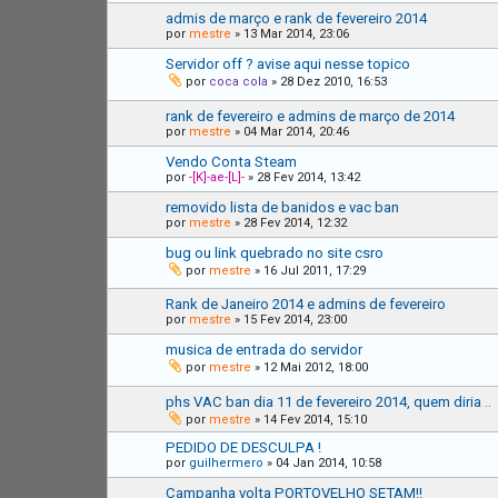
admis de março e rank de fevereiro 2014
por
mestre
»
13 Mar 2014, 23:06
Servidor off ? avise aqui nesse topico
por
coca cola
»
28 Dez 2010, 16:53
rank de fevereiro e admins de março de 2014
por
mestre
»
04 Mar 2014, 20:46
Vendo Conta Steam
por
-[K]-ae-[L]-
»
28 Fev 2014, 13:42
removido lista de banidos e vac ban
por
mestre
»
28 Fev 2014, 12:32
bug ou link quebrado no site csro
por
mestre
»
16 Jul 2011, 17:29
Rank de Janeiro 2014 e admins de fevereiro
por
mestre
»
15 Fev 2014, 23:00
musica de entrada do servidor
por
mestre
»
12 Mai 2012, 18:00
phs VAC ban dia 11 de fevereiro 2014, quem diria ..
por
mestre
»
14 Fev 2014, 15:10
PEDIDO DE DESCULPA !
por
guilhermero
»
04 Jan 2014, 10:58
Campanha volta PORTOVELHO SETAM!!