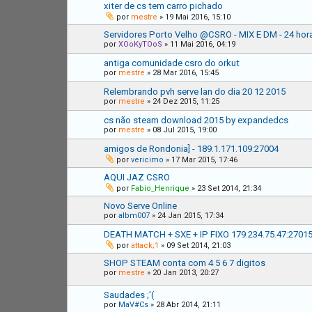
xiter de cs tem carro pichado
por
mestre
»
19 Mai 2016, 15:10
Servidores Porto Velho @CSRO - MIX E DM - 24 hora
por
XOoKyTOoS
»
11 Mai 2016, 04:19
antiga comunidade csro do orkut
por
mestre
»
28 Mar 2016, 15:45
Relembrando pvh serve lan do dia 20 12 2015
por
mestre
»
24 Dez 2015, 11:25
cs não steam download 2015 by expandedcs
por
mestre
»
08 Jul 2015, 19:00
amigos de Rondonia] - 189.1.171.109:27004
por
vericimo
»
17 Mar 2015, 17:46
AQUI JAZ CSRO
por
Fabio_Henrique
»
23 Set 2014, 21:34
Novo Serve Online
por
albm007
»
24 Jan 2015, 17:34
DEATH MATCH + SXE + IP FIXO 179.234.75.47:2701
por
attack;1
»
09 Set 2014, 21:03
SHOP STEAM conta com 4 5 6 7 digitos
por
mestre
»
20 Jan 2013, 20:27
Saudades ;'(
por
MaV#Cs
»
28 Abr 2014, 21:11