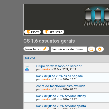
INDEX
REGISTRO
CS 1.6 assuntos gerais
Pesquisar
Pesq
Novo Tópico
TÓPICOS
Grupo do whatsapp do servidor
por
mestre
»
22 Mai 2021, 11:19
Rank de julho 2026 cs na pegada
por
mestre
»
18 Jun 2026, 16:51
conta do faceboook csro excluida ...
por
mestre
»
14 Jun 2026, 07:52
Rank de junho 2026 servidor Infinity
por
mestre
»
09 Jun 2026, 19:22
Rank de junho 2026 servidor sparta