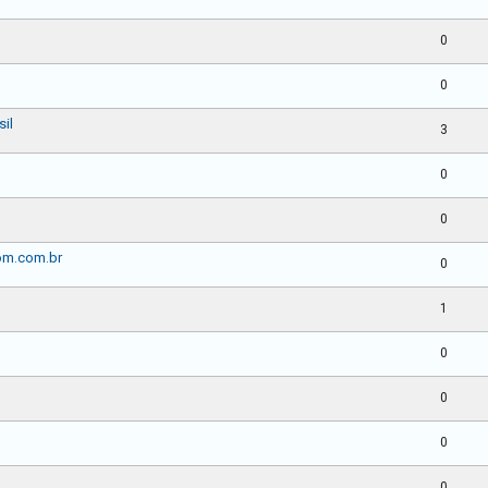
0
0
sil
3
0
0
om.com.br
0
1
0
0
0
0