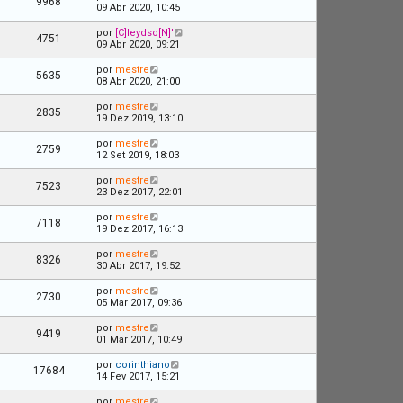
9968
09 Abr 2020, 10:45
por
[C]leydso[N]'
4751
09 Abr 2020, 09:21
por
mestre
5635
08 Abr 2020, 21:00
por
mestre
2835
19 Dez 2019, 13:10
por
mestre
2759
12 Set 2019, 18:03
por
mestre
7523
23 Dez 2017, 22:01
por
mestre
7118
19 Dez 2017, 16:13
por
mestre
8326
30 Abr 2017, 19:52
por
mestre
2730
05 Mar 2017, 09:36
por
mestre
9419
01 Mar 2017, 10:49
por
corinthiano
17684
14 Fev 2017, 15:21
por
mestre