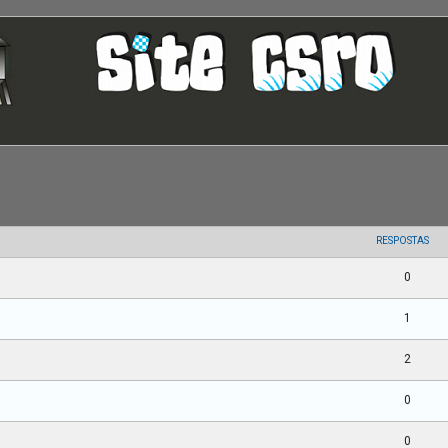
uisa avançada
RESPOSTAS
0
1
2
0
0