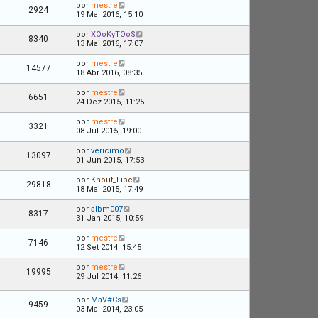
por
mestre
2924
19 Mai 2016, 15:10
por
XOoKyTOoS
8340
13 Mai 2016, 17:07
por
mestre
14577
18 Abr 2016, 08:35
por
mestre
6651
24 Dez 2015, 11:25
por
mestre
3321
08 Jul 2015, 19:00
por
vericimo
13097
01 Jun 2015, 17:53
por
Knout_Lipe
29818
18 Mai 2015, 17:49
por
albm007
8317
31 Jan 2015, 10:59
por
mestre
7146
12 Set 2014, 15:45
por
mestre
19995
29 Jul 2014, 11:26
por
MaV#Cs
9459
03 Mai 2014, 23:05