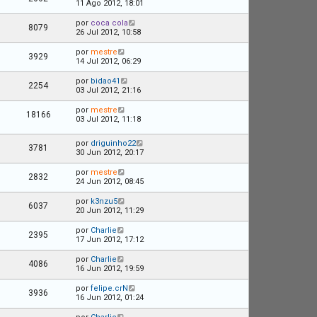
11 Ago 2012, 18:01
por
coca cola
8079
26 Jul 2012, 10:58
por
mestre
3929
14 Jul 2012, 06:29
por
bidao41
2254
03 Jul 2012, 21:16
por
mestre
18166
03 Jul 2012, 11:18
por
driguinho22
3781
30 Jun 2012, 20:17
por
mestre
2832
24 Jun 2012, 08:45
por
k3nzu5
6037
20 Jun 2012, 11:29
por
Charlie
2395
17 Jun 2012, 17:12
por
Charlie
4086
16 Jun 2012, 19:59
por
felipe.crN
3936
16 Jun 2012, 01:24