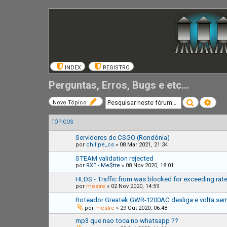
INDEX
REGISTRO
Perguntas, Erros, Bugs e etc...
Pesquisar
Pesq
Novo Tópico
TÓPICOS
Servidores de CSGO (Rondônia)
por
chilipe_cs
»
08 Mar 2021, 21:34
STEAM validation rejected
por
RXE - Me$tre
»
08 Nov 2020, 18:01
HLDS - Traffic from was blocked for exceeding rate
por
mestre
»
02 Nov 2020, 14:59
Roteador Greatek GWR-1200AC desliga e volta sem
por
mestre
»
29 Out 2020, 06:48
mp3 que nao toca no whatsapp ??