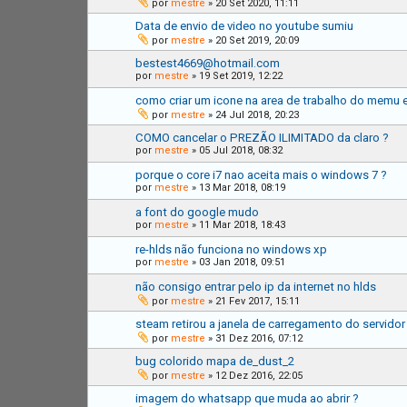
por
mestre
»
20 Set 2020, 11:11
Data de envio de video no youtube sumiu
por
mestre
»
20 Set 2019, 20:09
bestest4669@hotmail.com
por
mestre
»
19 Set 2019, 12:22
como criar um icone na area de trabalho do memu 
por
mestre
»
24 Jul 2018, 20:23
COMO cancelar o PREZÃO ILIMITADO da claro ?
por
mestre
»
05 Jul 2018, 08:32
porque o core i7 nao aceita mais o windows 7 ?
por
mestre
»
13 Mar 2018, 08:19
a font do google mudo
por
mestre
»
11 Mar 2018, 18:43
re-hlds não funciona no windows xp
por
mestre
»
03 Jan 2018, 09:51
não consigo entrar pelo ip da internet no hlds
por
mestre
»
21 Fev 2017, 15:11
steam retirou a janela de carregamento do servidor
por
mestre
»
31 Dez 2016, 07:12
bug colorido mapa de_dust_2
por
mestre
»
12 Dez 2016, 22:05
imagem do whatsapp que muda ao abrir ?