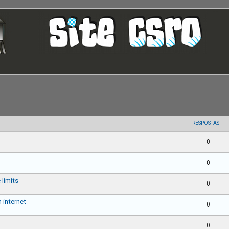
uisa avançada
RESPOSTAS
0
0
 limits
0
 internet
0
0