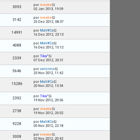
por
mestre
3093
02 Jan 2013, 19:09
por
mestre
3142
25 Dez 2012, 08:37
por
MaV#Cs
14991
16 Dez 2012, 23:13
por
MaV#Cs
4088
16 Dez 2012, 15:12
por
Tika''
2339
07 Dez 2012, 20:51
por
vericimo
5646
25 Nov 2012, 11:42
por
MaV#Cs
15286
20 Nov 2012, 13:34
por
Tika''
2392
19 Nov 2012, 20:56
por
mestre
2738
19 Nov 2012, 20:02
por
MaV#Cs
9228
05 Nov 2012, 22:18
por
mestre
3008
02 Nov 2012, 20:42