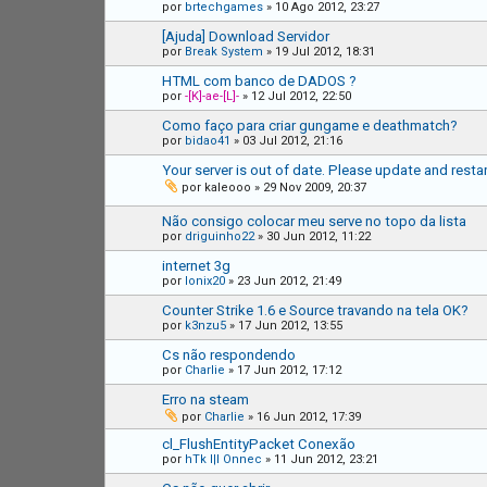
por
brtechgames
»
10 Ago 2012, 23:27
[Ajuda] Download Servidor
por
Break System
»
19 Jul 2012, 18:31
HTML com banco de DADOS ?
por
-[K]-ae-[L]-
»
12 Jul 2012, 22:50
Como faço para criar gungame e deathmatch?
por
bidao41
»
03 Jul 2012, 21:16
Your server is out of date. Please update and restar
por
kaleooo
»
29 Nov 2009, 20:37
Não consigo colocar meu serve no topo da lista
por
driguinho22
»
30 Jun 2012, 11:22
internet 3g
por
lonix20
»
23 Jun 2012, 21:49
Counter Strike 1.6 e Source travando na tela OK?
por
k3nzu5
»
17 Jun 2012, 13:55
Cs não respondendo
por
Charlie
»
17 Jun 2012, 17:12
Erro na steam
por
Charlie
»
16 Jun 2012, 17:39
cl_FlushEntityPacket Conexão
por
hTk l|l Onnec
»
11 Jun 2012, 23:21