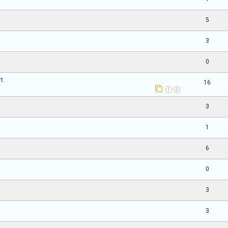
5
3
0
t.
16
1
2
3
1
6
0
3
3