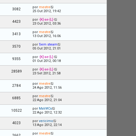
por
mestre
3082
25 Out 2012, 19:42
por
-[K]-ae-[L]-
4423
23 Out 2012, 03:36
por
mestre
3413
13 Out 2012, 16:06
por
Sem steam
3570
05 Out 2012, 21:01
por
-[K]-ae-[L]-
9355
01 Out 2012, 00:18
por
-[K]-ae-[L]-
28589
23 Set 2012, 21:58
por
mestre
2784
24 Ago 2012, 11:56
por
mestre
6885
22 Ago 2012, 21:04
por
MaV#Cs
10522
22 Ago 2012, 12:32
por
vericimo
4023
13 Ago 2012, 22:14
por
mestre
2662