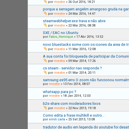
por
mestre
»
26 Out 2016, 18:21
porque a serragem angelim amargoso gruda na gar
por
mestre
»
24 Mai 2016, 14:47
steamwebhelper.exe trava e não abre
por
mestre
»
22 Mai 2016, 08:38
SXE / EAC no Ubuntu
por
Fabio_Henrique
»
17 Abr 2016, 13:52
novo bluestacks some com os icones da area de t
por
mestre
»
11 Mar 2016, 12:08
A sua conta foi bloqueada de participar da Comun
por
mestre
»
09 Mar 2014, 17:26
cs steam - servidor nao responde ?
por
mestre
»
01 Mar 2014, 20:11
samsung es95 erro O zoom não funcionou normal
por
mestre
»
13 Fev 2014, 08:07
whatsapp para pc ?
por
mestre
»
18 Jan 2014, 12:03
b2s-share.com moderadores lixos
por
mestre
»
22 Nov 2013, 19:18
Como edita a frase multikill e outro...
por
emili carla
»
25 Set 2013, 13:08
tradutor de audio em legenda do youtube foi desat