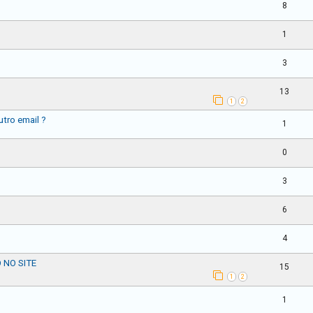
8
1
3
13
1
2
tro email ?
1
0
3
6
4
 NO SITE
15
1
2
1