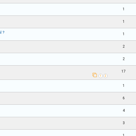
1
1
l ?
1
2
2
17
1
2
1
6
4
3
1