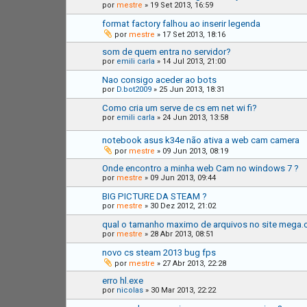
por
mestre
»
19 Set 2013, 16:59
format factory falhou ao inserir legenda
por
mestre
»
17 Set 2013, 18:16
som de quem entra no servidor?
por
emili carla
»
14 Jul 2013, 21:00
Nao consigo aceder ao bots
por
D.bot2009
»
25 Jun 2013, 18:31
Como cria um serve de cs em net wi fi?
por
emili carla
»
24 Jun 2013, 13:58
notebook asus k34e não ativa a web cam camera
por
mestre
»
09 Jun 2013, 08:19
Onde encontro a minha web Cam no windows 7 ?
por
mestre
»
09 Jun 2013, 09:44
BIG PICTURE DA STEAM ?
por
mestre
»
30 Dez 2012, 21:02
qual o tamanho maximo de arquivos no site mega.c
por
mestre
»
28 Abr 2013, 08:51
novo cs steam 2013 bug fps
por
mestre
»
27 Abr 2013, 22:28
erro hl.exe
por
nicolas
»
30 Mar 2013, 22:22