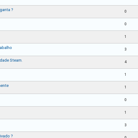
ganta ?
0
0
1
rabalho
3
idade Steam.
4
1
mente
1
0
1
3
ivado ?
0