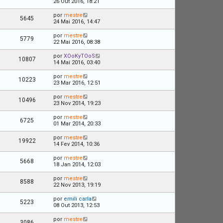
26 Out 2016, 18:21
por
mestre
5645
24 Mai 2016, 14:47
por
mestre
5779
22 Mai 2016, 08:38
por
XOoKyTOoS
10807
14 Mai 2016, 03:40
por
mestre
10223
23 Mar 2016, 12:51
por
mestre
10496
23 Nov 2014, 19:23
por
mestre
6725
01 Mar 2014, 20:33
por
mestre
19922
14 Fev 2014, 10:36
por
mestre
5668
18 Jan 2014, 12:03
por
mestre
8588
22 Nov 2013, 19:19
por
emili carla
5223
08 Out 2013, 12:53
por
mestre
3086