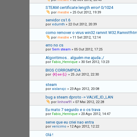
STEAM certificate length error! 0/1024
por
mestre
»
25 Out 2012, 19:39
servidor cs1.6
por
edumth
»
22 Out 2012, 20:39
como remover o virus win32 ramnit W32.Ramnit!htm
por
mestre
»
11 Set 2012, 12:14
erro no cs
por
Sem steam
»
05 Out 2012, 17:25
Algoritimos... alguém me ajuda ;/
por
Fabio_Henrique
»
30 Set 2012, 13:23
BIOS CORROMPIDA
por
-[K]-ae-[L]-
»
25 Jul 2012, 22:30
steam
por
aislansjc
»
23 Ago 2012, 20:08
bug a steam dproto -> VALVE_ID_LAN
por
linhow91
»
07 Mai 2012, 22:28
Eu mato 7 seguido e o cs trava
por
Fabio_Henrique
»
20 Ago 2012, 14:47
serve que eu criei nao entra
por
vericimo
»
12 Ago 2012, 12:22
Olá !