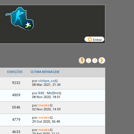
Entrar
1
Próximo
2
3
EXIBIÇÕES
ÚLTIMA MENSAGEM
por
chilipe_cs
9232
08 Mar 2021, 21:34
por
RXE - Me$tre
4909
08 Nov 2020, 18:01
por
mestre
5046
02 Nov 2020, 14:59
por
mestre
4779
29 Out 2020, 06:48
por
mestre
4633
20 Set 2020, 11:11