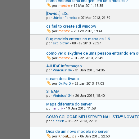
como colocar uma imagem em uma musica ?
por
mestre
»
19 Mar 2011, 13:35
[Dúvida] sXe.
por
Júnior Ferreira
»
07 Mar 2013, 21:59
cs fail to create sdl window
por
mestre
»
23 Fev 2013, 19:41
Bug models enterra no mapa cs 1.6
por
exploitmv
»
08 Fev 2013, 23:27
como ver o skydrive de uma pessoa entrando em ou
por
mestre
»
31 Jan 2013, 20:49
AJUDA' Informaçao
por
Vinicius134
»
31 Jan 2013, 14:36
steam desativada
por
Ox'ForD
»
29 Jan 2013, 17:03
STEAM
por
Vinicius134
»
26 Jan 2013, 15:40
Mapa diferente do server
por
rmd:)-
»
19 Jan 2013, 11:58
COMO COLOCAR MEU SERVER NA LISTA!!! NOVATO
por
aleeeh
»
05 Jan 2013, 22:38
Dica de um novo modelo no server
por
Knout_Lipe
»
06 Jan 2013, 22:50