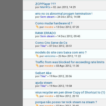
ZCPPlayer ???
por
MaV#Cs
»
02 Jan 2013, 14:29
erro no cs abnormal progam termination !
por
Sem steam
»
24 Dez 2012, 14:08
Como mudar hardware id ?
por
mestre
»
13 Dez 2012, 07:20
RANK ERRADO
por
Sem steam
»
14 Dez 2012, 09:40
Como Crio Serve de Cs
por
Tika''
»
07 Dez 2012, 20:51
models do site csro baixa com erro ?
por
vericimo
»
25 Nov 2012, 11:22
Traffic from was blocked for exceeding rate limits
por
mestre
»
03 Ago 2012, 11:30
Seibert Ake
por
Tika''
»
19 Nov 2012, 20:56
ajuda steam
por
Tika''
»
19 Nov 2012, 19:58
virus recycler em pen driver Copy of Shortcut to (1)
por
mestre
»
02 Nov 2012, 20:10
porque não posso ter nick steam na steam ?
por
mestre
»
02 Nov 2012, 20:40