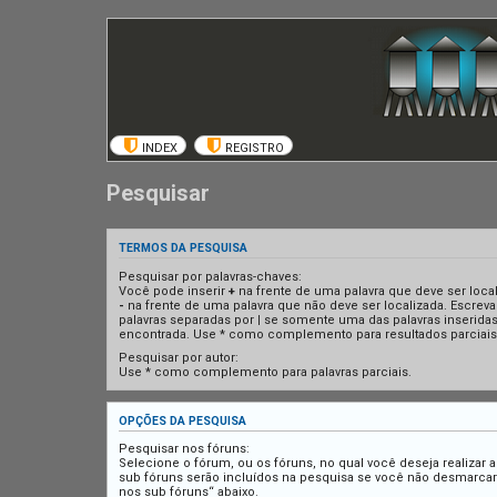
INDEX
REGISTRO
Pesquisar
TERMOS DA PESQUISA
Pesquisar por palavras-chaves:
Você pode inserir
+
na frente de uma palavra que deve ser loca
-
na frente de uma palavra que não deve ser localizada. Escreva
palavras separadas por
|
se somente uma das palavras inseridas
encontrada. Use * como complemento para resultados parciais
Pesquisar por autor:
Use * como complemento para palavras parciais.
OPÇÕES DA PESQUISA
Pesquisar nos fóruns:
Selecione o fórum, ou os fóruns, no qual você deseja realizar 
sub fóruns serão incluídos na pesquisa se você não desmarca
nos sub fóruns“ abaixo.