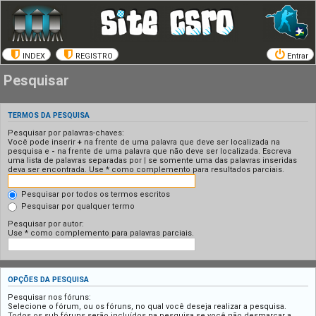
INDEX
REGISTRO
Entrar
Pesquisar
TERMOS DA PESQUISA
Pesquisar por palavras-chaves:
Você pode inserir
+
na frente de uma palavra que deve ser localizada na
pesquisa e
-
na frente de uma palavra que não deve ser localizada. Escreva
uma lista de palavras separadas por
|
se somente uma das palavras inseridas
deva ser encontrada. Use * como complemento para resultados parciais.
Pesquisar por todos os termos escritos
Pesquisar por qualquer termo
Pesquisar por autor:
Use * como complemento para palavras parciais.
OPÇÕES DA PESQUISA
Pesquisar nos fóruns:
Selecione o fórum, ou os fóruns, no qual você deseja realizar a pesquisa.
Todos os sub fóruns serão incluídos na pesquisa se você não desmarcar a