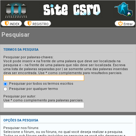
INDEX
REGISTRO
Entrar
Pesquisar
TERMOS DA PESQUISA
Pesquisar por palavras-chaves:
Você pode inserir
+
na frente de uma palavra que deve ser localizada na
pesquisa e
-
na frente de uma palavra que não deve ser localizada. Escreva
uma lista de palavras separadas por
|
se somente uma das palavras inseridas
deva ser encontrada. Use * como complemento para resultados parciais.
Pesquisar por todos os termos escritos
Pesquisar por qualquer termo
Pesquisar por autor:
Use * como complemento para palavras parciais.
OPÇÕES DA PESQUISA
Pesquisar nos fóruns:
Selecione o fórum, ou os fóruns, no qual você deseja realizar a pesquisa.
Todos os sub fóruns serão incluídos na pesquisa se você não desmarcar a