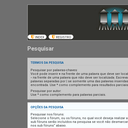
INDEX
REGISTRO
Pesquisar
TERMOS DA PESQUISA
Pesquisar por palavras-chaves:
Você pode inserir
+
na frente de uma palavra que deve ser loca
-
na frente de uma palavra que não deve ser localizada. Escreva
palavras separadas por
|
se somente uma das palavras inseridas
encontrada. Use * como complemento para resultados parciais
Pesquisar por autor:
Use * como complemento para palavras parciais.
OPÇÕES DA PESQUISA
Pesquisar nos fóruns:
Selecione o fórum, ou os fóruns, no qual você deseja realizar 
sub fóruns serão incluídos na pesquisa se você não desmarca
nos sub fóruns“ abaixo.