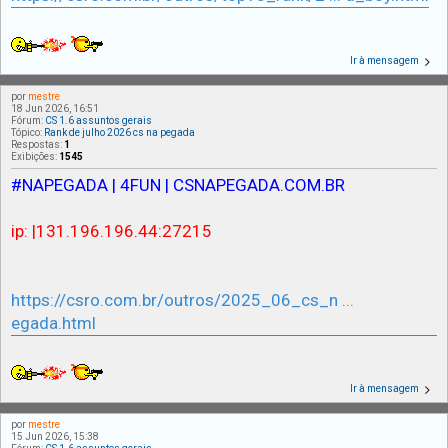
Ir à mensagem
por
mestre
18 Jun 2026, 16:51
Fórum:
CS 1.6 assuntos gerais
Tópico:
Rank de julho 2026 cs na pegada
Respostas:
1
Exibições:
1545
#NAPEGADA | 4FUN | CSNAPEGADA.COM.BR
ip: |131.196.196.44:27215
https://csro.com.br/outros/2025_06_cs_n ...
egada.html
Ir à mensagem
por
mestre
15 Jun 2026, 15:38