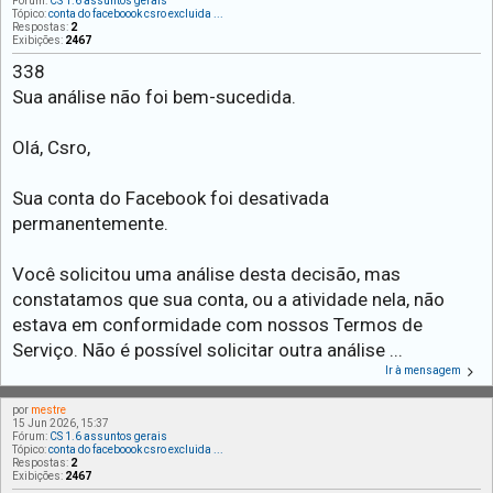
Fórum:
CS 1.6 assuntos gerais
Tópico:
conta do faceboook csro excluida ...
Respostas:
2
Exibições:
2467
338
Sua análise não foi bem-sucedida.
Olá, Csro,
Sua conta do Facebook foi desativada
permanentemente.
Você solicitou uma análise desta decisão, mas
constatamos que sua conta, ou a atividade nela, não
estava em conformidade com nossos Termos de
Serviço. Não é possível solicitar outra análise ...
Ir à mensagem
por
mestre
15 Jun 2026, 15:37
Fórum:
CS 1.6 assuntos gerais
Tópico:
conta do faceboook csro excluida ...
Respostas:
2
Exibições:
2467