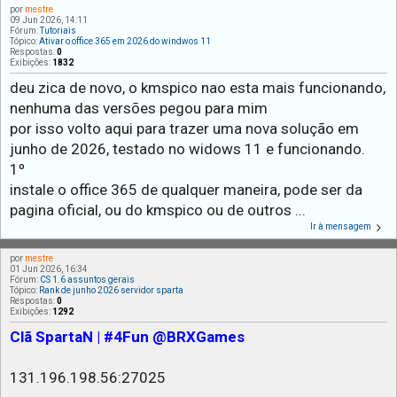
por
mestre
09 Jun 2026, 14:11
Fórum:
Tutoriais
Tópico:
Ativar o office 365 em 2026 do windwos 11
Respostas:
0
Exibições:
1832
deu zica de novo, o kmspico nao esta mais funcionando,
nenhuma das versões pegou para mim
por isso volto aqui para trazer uma nova solução em
junho de 2026, testado no widows 11 e funcionando.
1º
instale o office 365 de qualquer maneira, pode ser da
pagina oficial, ou do kmspico ou de outros ...
Ir à mensagem
por
mestre
01 Jun 2026, 16:34
Fórum:
CS 1.6 assuntos gerais
Tópico:
Rank de junho 2026 servidor sparta
Respostas:
0
Exibições:
1292
Clã SpartaN | #4Fun @BRXGames
131.196.198.56:27025