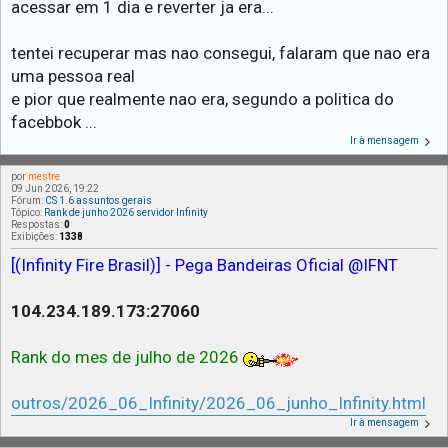
acessar em 1 dia e reverter ja era...
tentei recuperar mas nao consegui, falaram que nao era
uma pessoa real
e pior que realmente nao era, segundo a politica do
facebbok ...
Ir à mensagem
por
mestre
09 Jun 2026, 19:22
Fórum:
CS 1.6 assuntos gerais
Tópico:
Rank de junho 2026 servidor Infinity
Respostas:
0
Exibições:
1338
[(Infinity Fire Brasil)] - Pega Bandeiras Oficial @IFNT
104.234.189.173:27060
Rank do mes de julho de 2026
outros/2026_06_Infinity/2026_06_junho_Infinity.html
Ir à mensagem