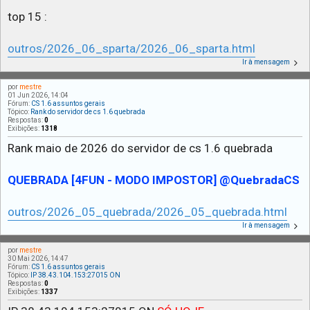
top 15 :
outros/2026_06_sparta/2026_06_sparta.html
Ir à mensagem
por
mestre
01 Jun 2026, 14:04
Fórum:
CS 1.6 assuntos gerais
Tópico:
Rank do servidor de cs 1.6 quebrada
Respostas:
0
Exibições:
1318
Rank maio de 2026 do servidor de cs 1.6 quebrada
QUEBRADA [4FUN - MODO IMPOSTOR] @QuebradaCS
outros/2026_05_quebrada/2026_05_quebrada.html
Ir à mensagem
por
mestre
30 Mai 2026, 14:47
Fórum:
CS 1.6 assuntos gerais
Tópico:
IP 38.43.104.153:27015 ON
Respostas:
0
Exibições:
1337