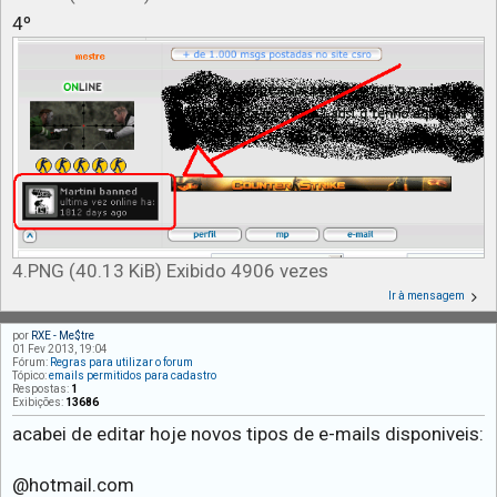
4º
4.PNG (40.13 KiB) Exibido 4906 vezes
Ir à mensagem
por
RXE - Me$tre
01 Fev 2013, 19:04
Fórum:
Regras para utilizar o forum
Tópico:
emails permitidos para cadastro
Respostas:
1
Exibições:
13686
acabei de editar hoje novos tipos de e-mails disponiveis:
@hotmail.com