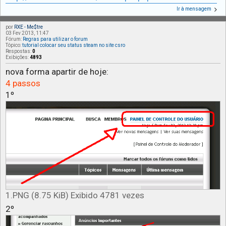
Ir à mensagem
por
RXE - Me$tre
03 Fev 2013, 11:47
Fórum:
Regras para utilizar o forum
Tópico:
tutorial colocar seu status steam no site csro
Respostas:
0
Exibições:
4893
nova forma apartir de hoje:
4 passos
1º
1.PNG (8.75 KiB) Exibido 4781 vezes
2º