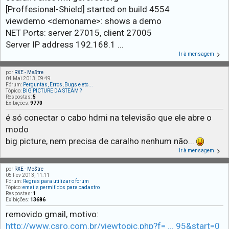
[Proffesional-Shield] started on build 4554
viewdemo <demoname>: shows a demo
NET Ports: server 27015, client 27005
Server IP address 192.168.1 ...
Ir à mensagem
por
RXE - Me$tre
04 Mai 2013, 09:49
Fórum:
Perguntas, Erros, Bugs e etc...
Tópico:
BIG PICTURE DA STEAM ?
Respostas:
5
Exibições:
9770
é só conectar o cabo hdmi na televisão que ele abre o
modo
big picture, nem precisa de caralho nenhum não...
Ir à mensagem
por
RXE - Me$tre
05 Fev 2013, 11:11
Fórum:
Regras para utilizar o forum
Tópico:
emails permitidos para cadastro
Respostas:
1
Exibições:
13686
removido gmail, motivo:
http://www.csro.com.br/viewtopic.php?f= ... 95&start=0