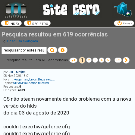
INDEX
REGISTRO
Entrar
Pesquisa resultou em 619 ocorrências
Pesquisa avançada
Pesquisar
Pesquisa avançada
1
Página
1
de
62
Pr
Pesquisa resultou em 619 ocorrências
2
3
4
5
…
62
por
RXE - Me$tre
08 Nov 2020, 18:01
Fórum:
Perguntas, Erros, Bugs e etc...
Tópico:
STEAM validation rejected
Respostas:
0
Exibições:
4909
CS não steam novamente dando problema com a a nova
versão do hlds
do dia 03 de agosto de 2020
couldn't exec hw/geforce.cfg
couldn't exec hw/geforce.cfg