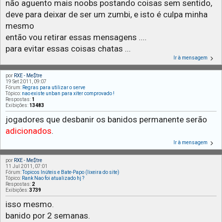
não aguento mais noobs postando coisas sem sentido,
deve para deixar de ser um zumbi, e isto é culpa minha
mesmo
então vou retirar essas mensagens ....
para evitar essas coisas chatas ...
Ir à mensagem
por
RXE - Me$tre
19 Set 2011, 09:07
Fórum:
Regras para utilizar o serve
Tópico:
nao existe unban para xiter comprovado !
Respostas:
1
Exibições:
13483
jogadores que desbanir os banidos permanente serão
adicionados
.
Ir à mensagem
por
RXE - Me$tre
11 Jul 2011, 07:01
Fórum:
Topicos Inúteis e Bate-Papo (lixeira do site)
Tópico:
Rank Nao foi atualizado hj ?
Respostas:
2
Exibições:
3739
isso mesmo.
banido por 2 semanas.