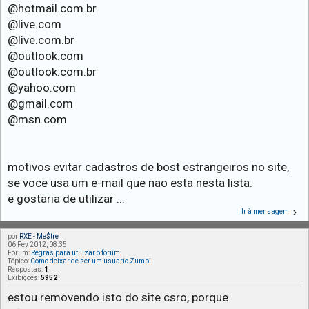
@hotmail.com.br
@live.com
@live.com.br
@outlook.com
@outlook.com.br
@yahoo.com
@gmail.com
@msn.com
motivos evitar cadastros de bost estrangeiros no site,
se voce usa um e-mail que nao esta nesta lista.
e gostaria de utilizar ...
Ir à mensagem
por
RXE - Me$tre
06 Fev 2012, 08:35
Fórum:
Regras para utilizar o forum
Tópico:
Como deixar de ser um usuario Zumbi
Respostas:
1
Exibições:
5952
estou removendo isto do site csro, porque