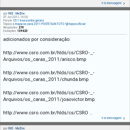
Ir à mensagem
por
RXE - Me$tre
07 Jul 2011, 14:56
Fórum:
CS 1.6 assuntos gerais
Tópico:
o mapa os cara 2011 POSTE SUA FOTO !@ topico oficial
Respostas:
270
Exibições:
139423
adicionados por consideração:
http://www.csro.com.br/hlds/cs/CSRO-_-
Arquivos/os_caras_2011/arisco.bmp
http://www.csro.com.br/hlds/cs/CSRO-_-
Arquivos/os_caras_2011/chunda.bmp
http://www.csro.com.br/hlds/cs/CSRO-_-
Arquivos/os_caras_2011/joaovictor.bmp
http://www.csro.com.br/hlds/cs/CSRO ...
Ir à mensagem
por
RXE - Me$tre