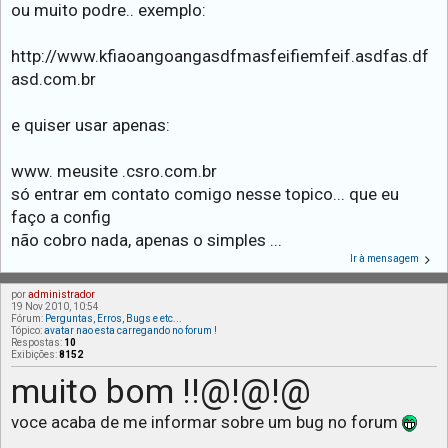
ou muito podre.. exemplo:
http://www.kfiaoangoangasdfmasfeifiemfeif.asdfas.df
asd.com.br
e quiser usar apenas:
www. meusite .csro.com.br
só entrar em contato comigo nesse topico... que eu
faço a config
não cobro nada, apenas o simples ...
Ir à mensagem
por
administrador
19 Nov 2010, 10:54
Fórum:
Perguntas, Erros, Bugs e etc...
Tópico:
avatar nao esta carregando no forum !
Respostas:
10
Exibições:
8152
muito bom !!@!@!@
voce acaba de me informar sobre um bug no forum