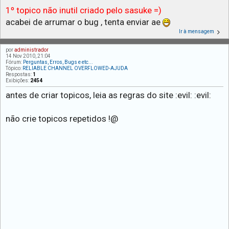
1º topico não inutil criado pelo sasuke =)
acabei de arrumar o bug , tenta enviar ae
Ir à mensagem
por
administrador
14 Nov 2010, 21:04
Fórum:
Perguntas, Erros, Bugs e etc...
Tópico:
RELIABLE CHANNEL OVERFLOWED-AJUDA
Respostas:
1
Exibições:
2454
antes de criar topicos, leia as regras do site :evil: :evil:
não crie topicos repetidos !@