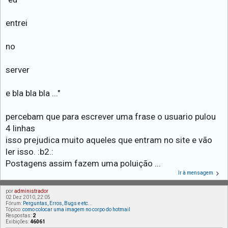
entrei
no
server
e bla bla bla ..."
percebam que para escrever uma frase o usuario pulou
4 linhas
isso prejudica muito aqueles que entram no site e vão
ler isso. :b2.:
Postagens assim fazem uma poluição ...
Ir à mensagem
por
administrador
02 Dez 2010, 22:05
Fórum:
Perguntas, Erros, Bugs e etc...
Tópico:
como colocar uma imagem no corpo do hotmail
Respostas:
2
Exibições:
46061