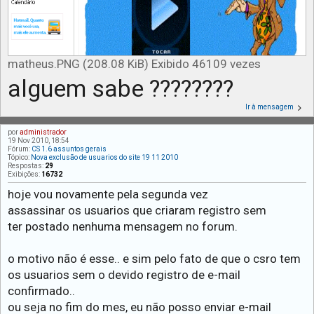
matheus.PNG (208.08 KiB) Exibido 46109 vezes
alguem sabe ????????
Ir à mensagem
por
administrador
19 Nov 2010, 18:54
Fórum:
CS 1.6 assuntos gerais
Tópico:
Nova exclusão de usuarios do site 19 11 2010
Respostas:
29
Exibições:
16732
hoje vou novamente pela segunda vez
assassinar os usuarios que criaram registro sem
ter postado nenhuma mensagem no forum.
o motivo não é esse.. e sim pelo fato de que o csro tem
os usuarios sem o devido registro de e-mail
confirmado..
ou seja no fim do mes, eu não posso enviar e-mail