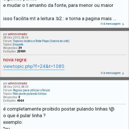
e mudar o t amanho da fonte, para menor ou maior
isso facilita mt a leitura :b2.: e torna a pagina mais ...
Ir à mensagem
por
administrador
08 Dez 2010, 08:34
Fórum:
Topicos Inúteis e Bate-Papo (lixeira do site)
Tópico:
Enquete
Respostas:
39
Exibições:
20989
nova regra:
viewtopic.php?f=24&t=1085
Ir à mensagem
por
administrador
08 Dez 2010, 08:33
Fórum:
Regras para utilizar o forum
Tópico:
Não poste pulando linhas
Respostas:
0
Exibições:
4064
é completamente proibido postar pulando linhas !@
o que é pular linha ?
exemplo:
"eu