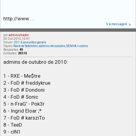
http://www ...
Ir à mensagem
por
administrador
03 Out 2010, 15:47
Fórum:
CS 1.6 assuntos gerais
Tópico:
Rank de Setembro, admins de outubro, SENHA + outros
Respostas:
40
Exibições:
20310
admins de outubro de 2010:
1 - RXE - Me$tre
2 - FoD # freddykrue
3 - FoD # Dondoni
4 - FoD # Sonic
5 - n-FraG' - Pok3r
6 - Ingrid Eloar ;*
7 - FoD # karsziTo
8 - TeeD
9 - clN1