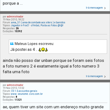
porque a ...
Ir à mensagem
por
administrador
19 Nov 2010, 18:22
Fórum:
area_51 ( area de combate aos xiters ) e banidos
Tópico:
Jogador n-FraG' - sYmboL Posta as Fotos @!@!
Respostas:
26
Exibições:
15392
Mateus Lopes escreveu:
Já postei as 4 ..
ainda não posso dar unban porque se foram seis fotos
a foto numero 2 é exatamente igual a foto numero 3
falta uma foto
Ir à mensagem
por
administrador
19 Nov 2010, 13:02
Fórum:
CS 1.6 assuntos gerais
Tópico:
www. seunome .csro.com.br
Respostas:
8
Exibições:
11321
ae, quem tiver um site com um endereço muito grande