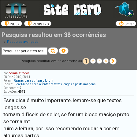
INDEX
REGISTRO
Entrar
Pesquisa resultou em 38 ocorrências
Pesquisa avançada
Pesquisar
Pesquisa avançada
1
Próximo
Pesquisa resultou em 38 ocorrências
2
3
4
por
administrador
08 Dez 2010, 08:44
Fórum:
Regras para utilizar o forum
Tópico:
Dica: Mude a cor e a fonte em textos longos e poste imagens
Respostas:
0
Exibições:
4013
Essa dica é muito importante, lembre-se que textos
longos se
tornam difíceis de se ler, se for um bloco maciço preto
se torna mt
ruim a leitura, por isso recomendo mudar a cor em
algumas partes