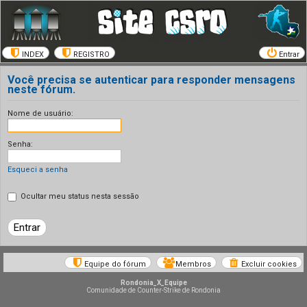
INDEX
REGISTRO
Entrar
Você precisa se autenticar para responder mensagens
neste fórum.
Nome de usuário:
Senha:
Esqueci a senha
Ocultar meu status nesta sessão
Equipe do fórum
Membros
Excluir cookies
Rondonia_X_Equipe
Comunidade de Counter-Strike de Rondonia