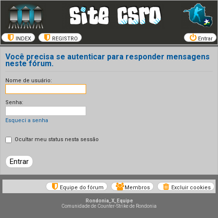
INDEX
REGISTRO
Entrar
Você precisa se autenticar para responder mensagens
neste fórum.
Nome de usuário:
Senha:
Esqueci a senha
Ocultar meu status nesta sessão
Equipe do fórum
Membros
Excluir cookies
Rondonia_X_Equipe
Comunidade de Counter-Strike de Rondonia