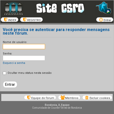
INDEX
REGISTRO
Entrar
Você precisa se autenticar para responder mensagens
neste fórum.
Nome de usuário:
Senha:
Esqueci a senha
Ocultar meu status nesta sessão
Equipe do fórum
Membros
Excluir cookies
Rondonia_X_Equipe
Comunidade de Counter-Strike de Rondonia