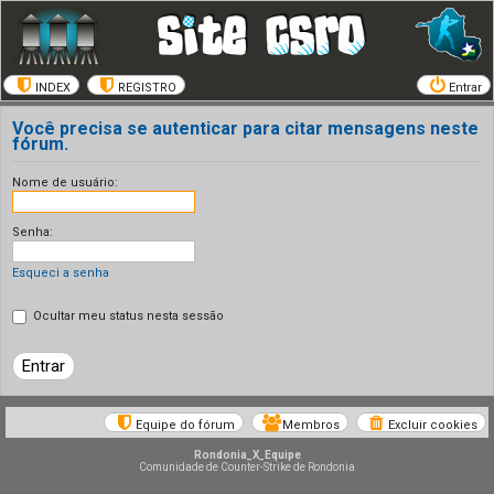
INDEX
REGISTRO
Entrar
Você precisa se autenticar para citar mensagens neste
fórum.
Nome de usuário:
Senha:
Esqueci a senha
Ocultar meu status nesta sessão
Equipe do fórum
Membros
Excluir cookies
Rondonia_X_Equipe
Comunidade de Counter-Strike de Rondonia