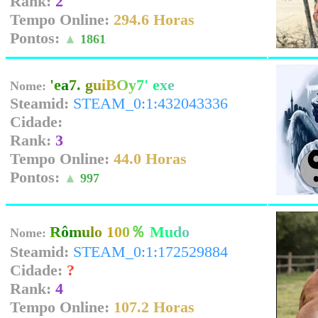
Rank:
2
Tempo Online:
294.6 Horas
Pontos:
▲
1861
'ea7. guiBOy7' exe
Nome:
Steamid:
STEAM_0:1:432043336
Cidade:
Rank:
3
Tempo Online:
44.0 Horas
Pontos:
▲
997
Rômulo 100％ Mudo
Nome:
Steamid:
STEAM_0:1:172529884
Cidade:
?
Rank:
4
Tempo Online:
107.2 Horas