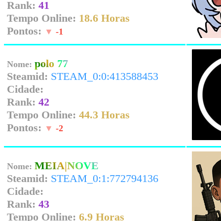
Rank:
41
Tempo Online:
18.6 Horas
Pontos:
▼
-1
polo 77
Nome:
Steamid:
STEAM_0:0:413588453
Cidade:
Rank:
42
Tempo Online:
44.3 Horas
Pontos:
▼
-2
MEIA|NOVE
Nome:
Steamid:
STEAM_0:1:772794136
Cidade:
Rank:
43
Tempo Online:
6.9 Horas