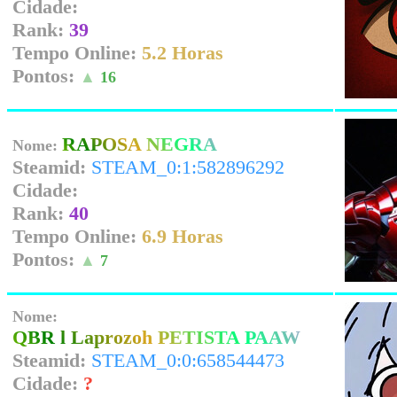
Cidade:
Rank:
39
Tempo Online:
5.2 Horas
Pontos:
▲
16
RAPOSA NEGRA
Nome:
Steamid:
STEAM_0:1:582896292
Cidade:
Rank:
40
Tempo Online:
6.9 Horas
Pontos:
▲
7
Nome:
QBR l Laprozoh PETISTA PAAW
Steamid:
STEAM_0:0:658544473
Cidade:
?