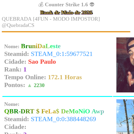
💰
Counter Strike 1.6
👽
Rank de Maio de 2026
QUEBRADA [4FUN - MODO IMPOSTOR]
@QuebradaCS
BruniDaLeste
Nome:
Steamid:
STEAM_0:1:59677521
Cidade:
Sao Paulo
Rank:
1
Tempo Online:
172.1 Horas
Pontos:
▲
2230
Nome:
QBR-DRT $ FeLa$ DeMoNiO Awp
Steamid:
STEAM_0:0:388448269
Cidade: