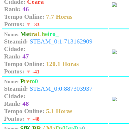
Cidade:
Ceara
Rank:
46
Tempo Online:
7.7 Horas
Pontos:
▼
-33
MetraLheiro_
Nome:
Steamid:
STEAM_0:1:713162909
Cidade:
Rank:
47
Tempo Online:
120.1 Horas
Pontos:
▼
-41
Preto0
Nome:
Steamid:
STEAM_0:0:887303937
Cidade:
Rank:
48
Tempo Online:
5.1 Horas
Pontos:
▼
-48
SfK.BR / MaDrUgaDa0
Nome: