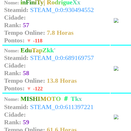
inFiniTy| RodrigueXx
Nome:
Steamid:
STEAM_0:0:930494552
Cidade:
Rank:
57
Tempo Online:
7.8 Horas
Pontos:
▼
-118
EduTapZkk'
Nome:
Steamid:
STEAM_0:0:689169757
Cidade:
Rank:
58
Tempo Online:
13.8 Horas
Pontos:
▼
-122
MISHIMOTO ＃ Tkx
Nome:
Steamid:
STEAM_0:0:611397221
Cidade:
Rank:
59
Tempo Online:
61.6 Horas