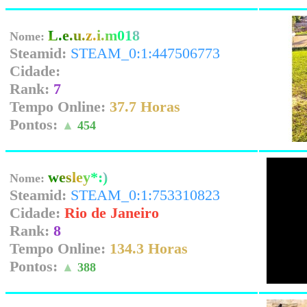
L.e.u.z.i.m018
Nome:
Steamid:
STEAM_0:1:447506773
Cidade:
Rank:
7
Tempo Online:
37.7 Horas
Pontos:
▲
454
wesley*:)
Nome:
Steamid:
STEAM_0:1:753310823
Cidade:
Rio de Janeiro
Rank:
8
Tempo Online:
134.3 Horas
Pontos:
▲
388