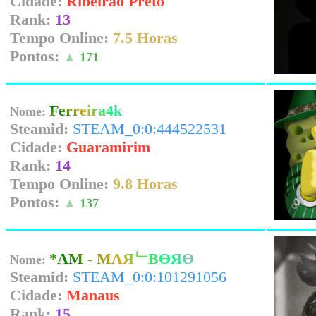
Cidade:
Ribeirao Preto
Rank:
13
Tempo Online:
7.5 Horas
Pontos:
▲
171
Ferreira4k
Nome:
Steamid:
STEAM_0:0:444522531
Cidade:
Guaramirim
Rank:
14
Tempo Online:
9.8 Horas
Pontos:
▲
137
*AM - MΛЯᄂBӨЯӨ
Nome:
Steamid:
STEAM_0:0:101291056
Cidade:
Manaus
Rank:
15