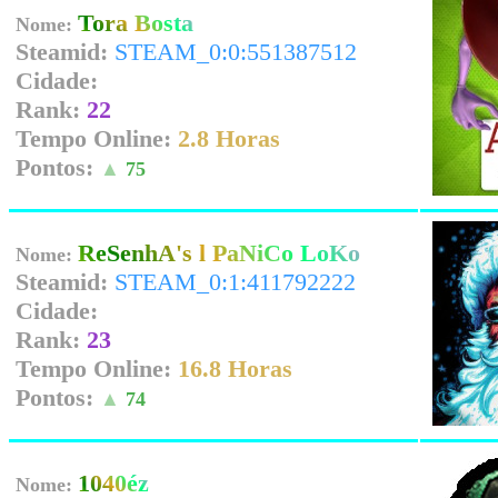
Tora Bosta
Nome:
Steamid:
STEAM_0:0:551387512
Cidade:
Rank:
22
Tempo Online:
2.8 Horas
Pontos:
▲
75
ReSenhA's l PaNiCo LoKo
Nome:
Steamid:
STEAM_0:1:411792222
Cidade:
Rank:
23
Tempo Online:
16.8 Horas
Pontos:
▲
74
1040éz
Nome: