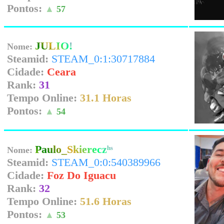
Pontos:
▲
57
JULIO!
Nome:
Steamid:
STEAM_0:1:30717884
Cidade:
Ceara
Rank:
31
Tempo Online:
31.1 Horas
Pontos:
▲
54
Paulo_Skiereczʰˢ
Nome:
Steamid:
STEAM_0:0:540389966
Cidade:
Foz Do Iguacu
Rank:
32
Tempo Online:
51.6 Horas
Pontos:
▲
53