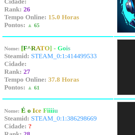
Cidade:
Rank:
26
Tempo Online:
15.0 Horas
Pontos:
▲
65
[F^RATO] - Gois
Nome:
Steamid:
STEAM_0:1:414499533
Cidade:
Rank:
27
Tempo Online:
37.8 Horas
Pontos:
▲
61
É o Ice Fiiiiu
Nome:
Steamid:
STEAM_0:1:386298669
Cidade:
?
Rank:
28