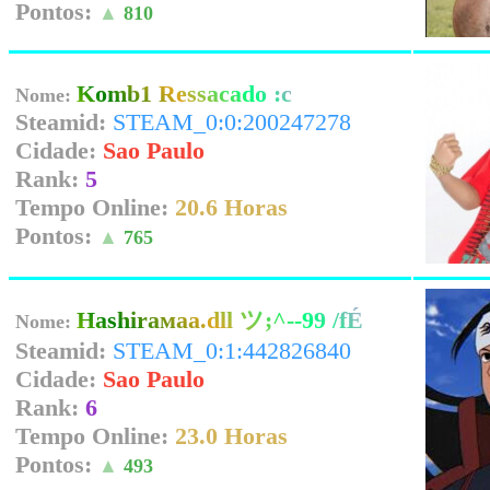
Pontos:
▲
810
Komb1 Ressacado :c
Nome:
Steamid:
STEAM_0:0:200247278
Cidade:
Sao Paulo
Rank:
5
Tempo Online:
20.6 Horas
Pontos:
▲
765
Ηashiraмaa.dll ツ;^--99 /fÉ
Nome:
Steamid:
STEAM_0:1:442826840
Cidade:
Sao Paulo
Rank:
6
Tempo Online:
23.0 Horas
Pontos:
▲
493