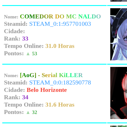
COMEDOR DO MC NALDO
Nome:
Steamid:
STEAM_0:1:957701003
Cidade:
Rank:
33
Tempo Online:
31.0 Horas
Pontos:
▲
53
[AoG] - Serial KiLLER
Nome:
Steamid:
STEAM_0:0:182590778
Cidade:
Belo Horizonte
Rank:
34
Tempo Online:
31.6 Horas
Pontos:
▲
32