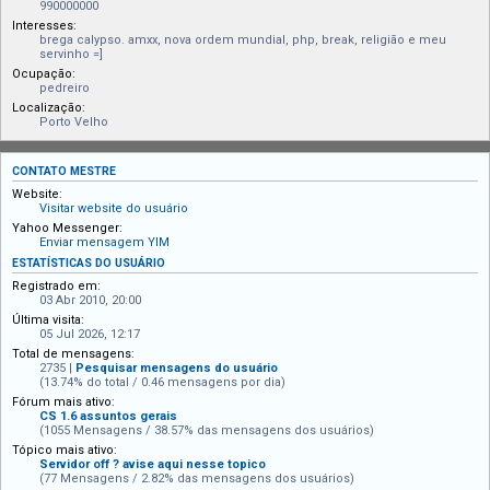
990000000
Interesses:
brega calypso. amxx, nova ordem mundial, php, break, religião e meu
servinho =]
Ocupação:
pedreiro
Localização:
Porto Velho
CONTATO MESTRE
Website:
Visitar website do usuário
Yahoo Messenger:
Enviar mensagem YIM
ESTATÍSTICAS DO USUÁRIO
Registrado em:
03 Abr 2010, 20:00
Última visita:
05 Jul 2026, 12:17
Total de mensagens:
2735 |
Pesquisar mensagens do usuário
(13.74% do total / 0.46 mensagens por dia)
Fórum mais ativo:
CS 1.6 assuntos gerais
(1055 Mensagens / 38.57% das mensagens dos usuários)
Tópico mais ativo:
Servidor off ? avise aqui nesse topico
(77 Mensagens / 2.82% das mensagens dos usuários)