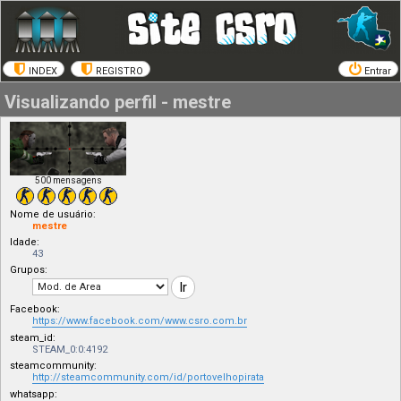
INDEX
REGISTRO
Entrar
Visualizando perfil - mestre
500 mensagens
Nome de usuário:
mestre
Idade:
43
Grupos:
Facebook:
https://www.facebook.com/www.csro.com.br
steam_id:
STEAM_0:0:4192
steamcommunity:
http://steamcommunity.com/id/portovelhopirata
whatsapp: