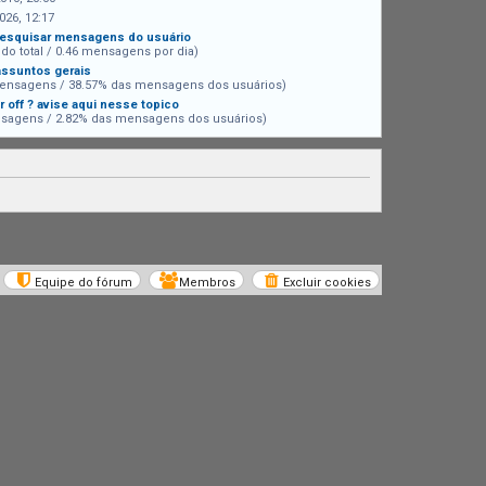
026, 12:17
esquisar mensagens do usuário
 do total / 0.46 mensagens por dia)
assuntos gerais
ensagens / 38.57% das mensagens dos usuários)
r off ? avise aqui nesse topico
sagens / 2.82% das mensagens dos usuários)
Equipe do fórum
Membros
Excluir cookies