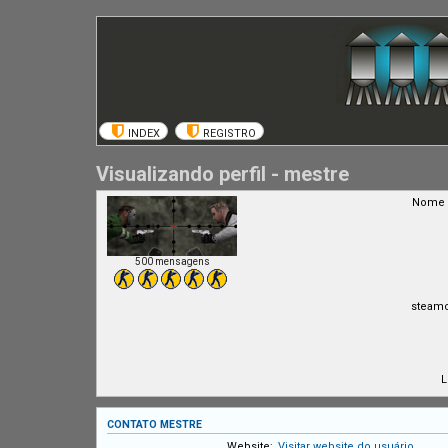
INDEX
REGISTRO
Visualizando perfil - mestre
Nome 
500 mensagens
steam
L
CONTATO MESTRE
Website:
Visitar website do usuário