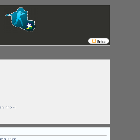
Entrar
ervinho =]
010, 20:00