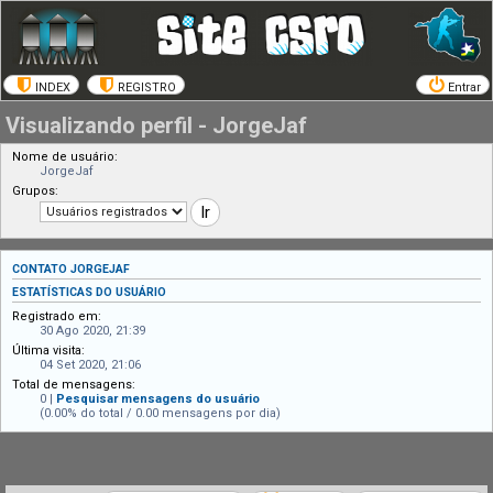
INDEX
REGISTRO
Entrar
Visualizando perfil - JorgeJaf
Nome de usuário:
JorgeJaf
Grupos:
CONTATO JORGEJAF
ESTATÍSTICAS DO USUÁRIO
Registrado em:
30 Ago 2020, 21:39
Última visita:
04 Set 2020, 21:06
Total de mensagens:
0 |
Pesquisar mensagens do usuário
(0.00% do total / 0.00 mensagens por dia)