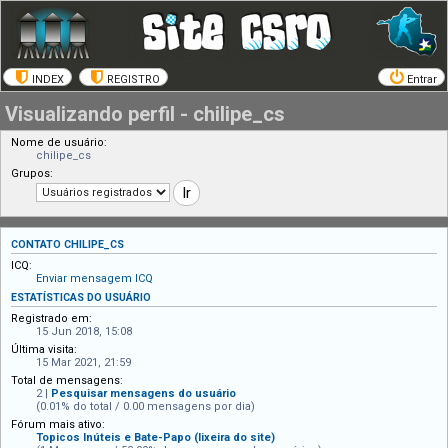
INDEX
REGISTRO
Entrar
Visualizando perfil - chilipe_cs
Nome de usuário:
chilipe_cs
Grupos:
CONTATO CHILIPE_CS
ICQ:
Enviar mensagem ICQ
ESTATÍSTICAS DO USUÁRIO
Registrado em:
15 Jun 2018, 15:08
Última visita:
15 Mar 2021, 21:59
Total de mensagens:
2 |
Pesquisar mensagens do usuário
(0.01% do total / 0.00 mensagens por dia)
Fórum mais ativo:
Topicos Inúteis e Bate-Papo (lixeira do site)