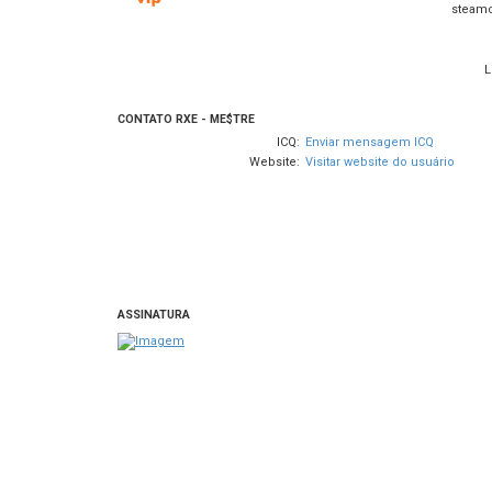
steam
L
CONTATO RXE - ME$TRE
ICQ:
Enviar mensagem ICQ
Website:
Visitar website do usuário
ASSINATURA