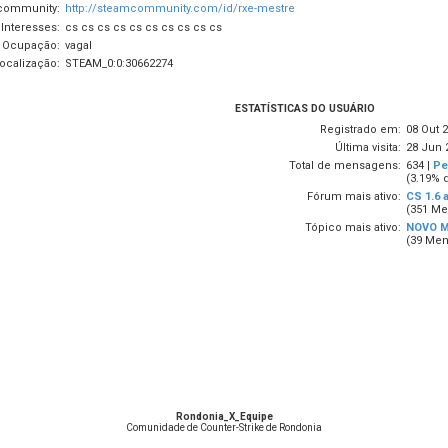
community:
http://steamcommunity.com/id/rxe-mestre
Interesses:
cs cs cs cs cs cs cs cs cs cs
Ocupação:
vagal
ocalização:
STEAM_0:0:30662274
ESTATÍSTICAS DO USUÁRIO
Registrado em:
08 Out 2
Última visita:
28 Jun 
Total de mensagens:
634 |
Pe
(3.19% 
Fórum mais ativo:
CS 1.6 
(351 Me
Tópico mais ativo:
NOVO M
(39 Men
Rondonia_X_Equipe
Comunidade de Counter-Strike de Rondonia