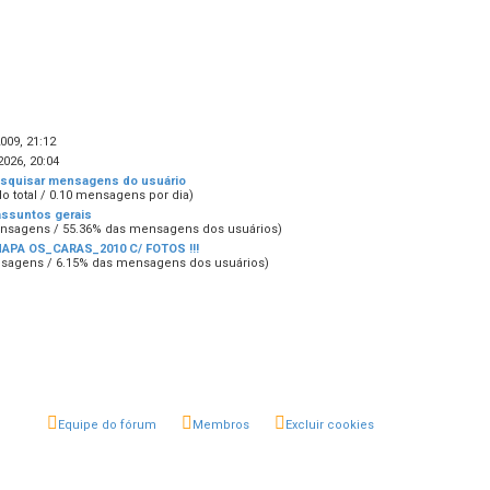
009, 21:12
2026, 20:04
squisar mensagens do usuário
do total / 0.10 mensagens por dia)
assuntos gerais
nsagens / 55.36% das mensagens dos usuários)
APA OS_CARAS_2010 C/ FOTOS !!!
sagens / 6.15% das mensagens dos usuários)
Equipe do fórum
Membros
Excluir cookies