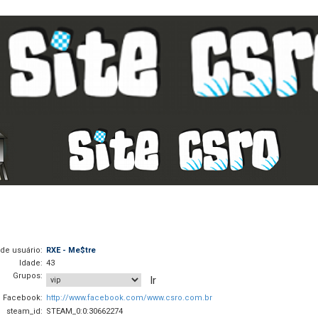
de usuário:
RXE - Me$tre
Idade:
43
Grupos:
Facebook:
http://www.facebook.com/www.csro.com.br
steam_id:
STEAM_0:0:30662274