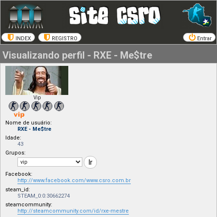
INDEX
REGISTRO
Entrar
Visualizando perfil - RXE - Me$tre
Vip
Nome de usuário:
RXE - Me$tre
Idade:
43
Grupos:
Facebook:
http://www.facebook.com/www.csro.com.br
steam_id:
STEAM_0:0:30662274
steamcommunity:
http://steamcommunity.com/id/rxe-mestre