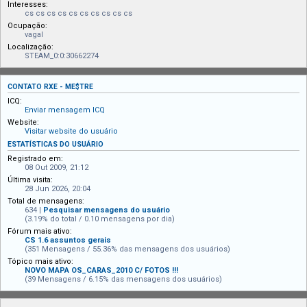
Interesses:
cs cs cs cs cs cs cs cs cs cs
Ocupação:
vagal
Localização:
STEAM_0:0:30662274
CONTATO RXE - ME$TRE
ICQ:
Enviar mensagem ICQ
Website:
Visitar website do usuário
ESTATÍSTICAS DO USUÁRIO
Registrado em:
08 Out 2009, 21:12
Última visita:
28 Jun 2026, 20:04
Total de mensagens:
634 |
Pesquisar mensagens do usuário
(3.19% do total / 0.10 mensagens por dia)
Fórum mais ativo:
CS 1.6 assuntos gerais
(351 Mensagens / 55.36% das mensagens dos usuários)
Tópico mais ativo:
NOVO MAPA OS_CARAS_2010 C/ FOTOS !!!
(39 Mensagens / 6.15% das mensagens dos usuários)