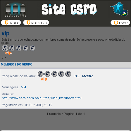
INDEX
REGISTRO
Entrar
vip
Este é um grupo fechado, novos membros somente poderão inscrever-se ao convite do líder do
grupo.
Vip
MEMBROS DO GRUPO
Rank, Nome de usuário
RXE - Me$tre
Mensagens
634
Website
http://www.csro.com.br/outros/clan_rxe/index.html
Registrado em
08 Out 2009, 21:12
1 usuário • Página
1
de
1