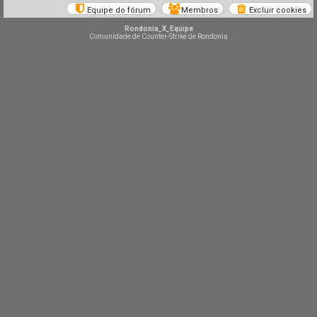
Equipe do fórum
Membros
Excluir cookies
Rondonia_X_Equipe
Comunidade de Counter-Strike de Rondonia