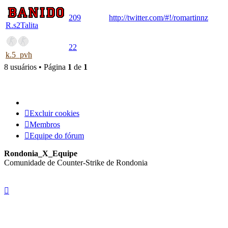
209
http://twitter.com/#!/romartinnz
R.s2Talita
22
k.5_pvh
8 usuários • Página
1
de
1
Excluir cookies
Membros
Equipe do fórum
Rondonia_X_Equipe
Comunidade de Counter-Strike de Rondonia