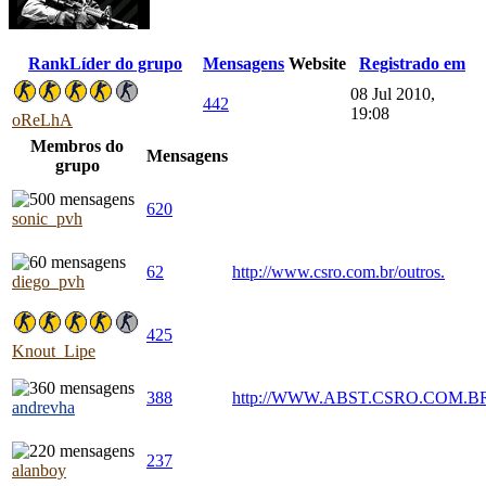
Rank
Líder do grupo
Mensagens
Website
Registrado em
08 Jul 2010,
442
19:08
oReLhA
Membros do
Mensagens
grupo
620
sonic_pvh
62
http://www.csro.com.br/outros.
diego_pvh
425
Knout_Lipe
388
http://WWW.ABST.CSRO.COM.B
andrevha
237
alanboy