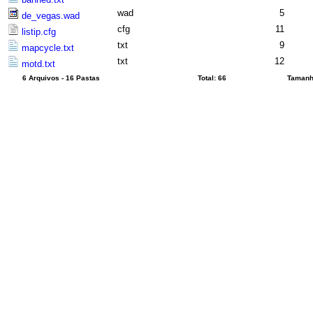
wad
5
de_vegas.wad
cfg
11
listip.cfg
txt
9
mapcycle.txt
txt
12
motd.txt
6 Arquivos - 16 Pastas
Total: 66
Tamanho