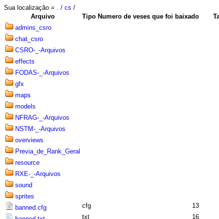
Sua localização =
. / cs
/
Arquivo
Tipo
Numero de veses que foi baixado
T
admins_csro
chat_csro
CSRO-_-Arquivos
effects
FODAS-_-Arquivos
gfx
maps
models
NFRAG-_-Arquivos
NSTM-_-Arquivos
overviews
Previa_de_Rank_Geral
resource
RXE-_-Arquivos
sound
sprites
cfg
13
banned.cfg
txt
16
banned.txt