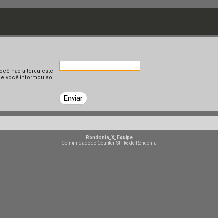
ocê não alterou este
que você informou ao
Rondonia_X_Equipe
Comunidade de Counter-Strike de Rondonia